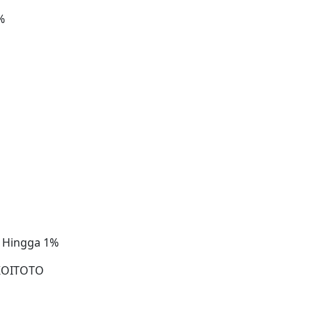
%
 Hingga 1%
KOITOTO