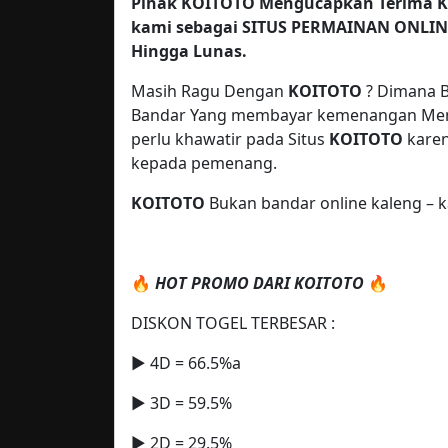
Pihak KOITOTO Mengucapkan Terima 
kami sebagai SITUS PERMAINAN ONLI
Hingga Lunas.
Masih Ragu Dengan
KOITOTO
? Dimana B
Bandar Yang membayar kemenangan Membe
perlu khawatir pada Situs
KOITOTO
karen
kepada pemenang.
KOITOTO
Bukan bandar online kaleng – ka
🔥
HOT PROMO DARI KOITOTO
🔥
DISKON TOGEL TERBESAR :
▶️ 4D = 66.5%a
▶️ 3D = 59.5%
▶️ 2D = 29.5%