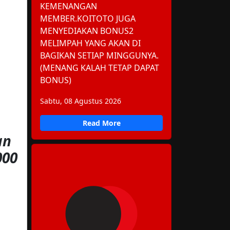
KEMENANGAN
MEMBER.KOITOTO JUGA
MENYEDIAKAN BONUS2
MELIMPAH YANG AKAN DI
BAGIKAN SETIAP MINGGUNYA.
(MENANG KALAH TETAP DAPAT
BONUS)
Sabtu, 08 Agustus 2026
Read More
an
000