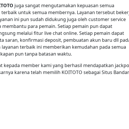
ITOTO
juga sangat mengutamakan kepuasan semua
erbaik untuk semua membernya. Layanan tersebut beker
ayanan ini pun sudah didukung juga oleh customer service
p membantu para pemain. Setiap pemain pun dapat
sung melalui fitur live chat online. Setiap pemain dapat
 saran, konfirmasi deposit, pembuatan akun baru dll pad
nya layanan terbaik ini memberikan kemudahan pada semua
kapan pun tanpa batasan waktu.
t kepada member kami yang berhasil mendapatkan jackpo
sarnya karena telah memilih KOITOTO sebagai Situs Banda