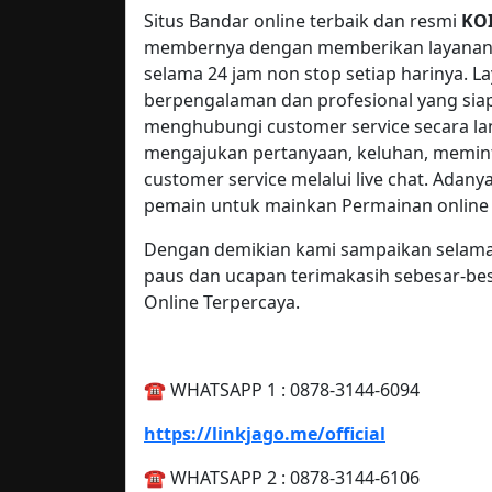
Situs Bandar online terbaik dan resmi
KO
membernya dengan memberikan layanan t
selama 24 jam non stop setiap harinya. L
berpengalaman dan profesional yang sia
menghubungi customer service secara lang
mengajukan pertanyaan, keluhan, meminta
customer service melalui live chat. Ada
pemain untuk mainkan Permainan online 
Dengan demikian kami sampaikan selama
paus dan ucapan terimakasih sebesar-be
Online Terpercaya.
☎️ WHATSAPP 1 : 0878-3144-6094
https://linkjago.me/official
☎️ WHATSAPP 2 : 0878-3144-6106