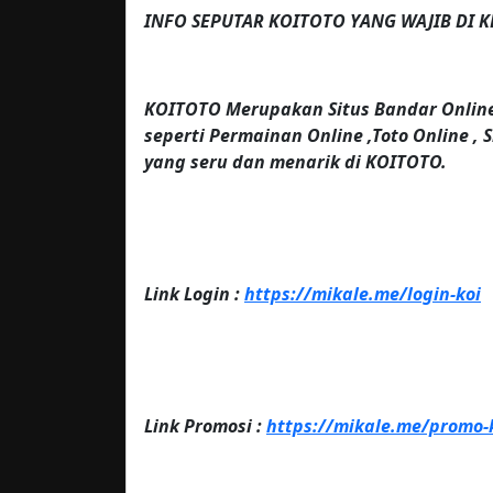
INFO SEPUTAR KOITOTO YANG WAJIB DI K
KOITOTO Merupakan Situs Bandar Onlin
seperti Permainan Online ,Toto Online
yang seru dan menarik di KOITOTO.
Link Login :
https://mikale.me/login-koi
Link Promosi :
https://mikale.me/promo-