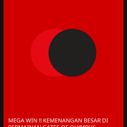
MEGA WIN !! KEMENANGAN BESAR DI