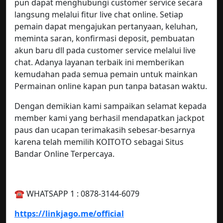
pun dapat menghubungi customer service secara
langsung melalui fitur live chat online. Setiap
pemain dapat mengajukan pertanyaan, keluhan,
meminta saran, konfirmasi deposit, pembuatan
akun baru dll pada customer service melalui live
chat. Adanya layanan terbaik ini memberikan
kemudahan pada semua pemain untuk mainkan
Permainan online kapan pun tanpa batasan waktu.
Dengan demikian kami sampaikan selamat kepada
member kami yang berhasil mendapatkan jackpot
paus dan ucapan terimakasih sebesar-besarnya
karena telah memilih KOITOTO sebagai Situs
Bandar Online Terpercaya.
☎️ WHATSAPP 1 : 0878-3144-6079
https://linkjago.me/official