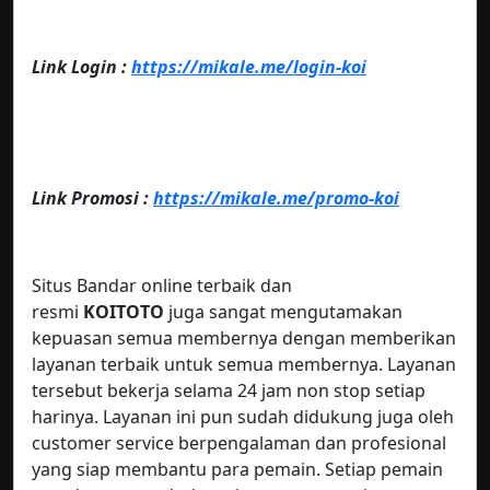
Link Login :
https://mikale.me/login-koi
Link Promosi :
https://mikale.me/promo-koi
Situs Bandar online terbaik dan
resmi
KOITOTO
juga sangat mengutamakan
kepuasan semua membernya dengan memberikan
layanan terbaik untuk semua membernya. Layanan
tersebut bekerja selama 24 jam non stop setiap
harinya. Layanan ini pun sudah didukung juga oleh
customer service berpengalaman dan profesional
yang siap membantu para pemain. Setiap pemain