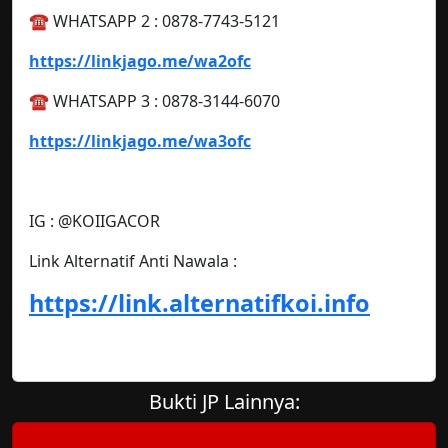
☎️ WHATSAPP 2 : 0878-7743-5121
https://linkjago.me/wa2ofc
☎️ WHATSAPP 3 : 0878-3144-6070
https://linkjago.me/wa3ofc
IG : @KOIIGACOR
Link Alternatif Anti Nawala :
https://link.alternatifkoi.info
Bukti JP Lainnya: