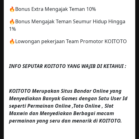
🔥Bonus Extra Mengajak Teman 10%
🔥Bonus Mengajak Teman Seumur Hidup Hingga
1%
🔥Lowongan pekerjaan Team Promotor KOITOTO
INFO SEPUTAR KOITOTO YANG WAJIB DI KETAHUI :
KOITOTO Merupakan Situs Bandar Online yang
Menyediakan Banyak Games dengan Satu User Id
seperti Permainan Online ,Toto Online , Slot
Maxwin dan Menyediakan Berbagai macam
permainan yang seru dan menarik di KOITOTO.