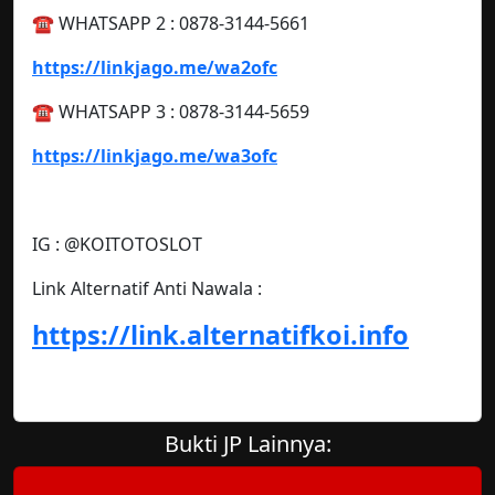
☎️ WHATSAPP 2 : 0878-3144-5661
https://linkjago.me/wa2ofc
☎️ WHATSAPP 3 : 0878-3144-5659
https://linkjago.me/wa3ofc
IG : @KOITOTOSLOT
Link Alternatif Anti Nawala :
https://link.alternatifkoi.info
Bukti JP Lainnya: