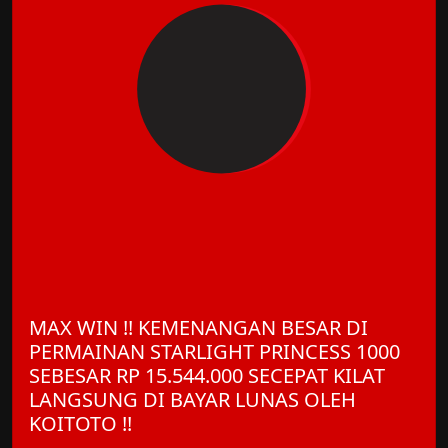
MAX WIN !! KEMENANGAN BESAR DI
PERMAINAN STARLIGHT PRINCESS 1000
SEBESAR RP 15.544.000 SECEPAT KILAT
LANGSUNG DI BAYAR LUNAS OLEH
KOITOTO !!