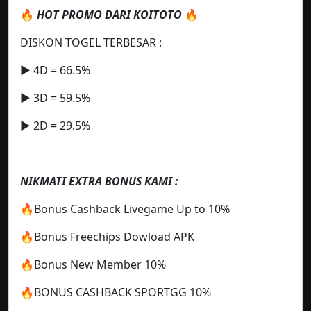
🔥
HOT PROMO DARI KOITOTO
🔥
DISKON TOGEL TERBESAR :
▶️ 4D = 66.5%
▶️ 3D = 59.5%
▶️ 2D = 29.5%
NIKMATI EXTRA BONUS KAMI :
🔥Bonus Cashback Livegame Up to 10%
🔥Bonus Freechips Dowload APK
🔥Bonus New Member 10%
🔥BONUS CASHBACK SPORTGG 10%