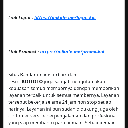
Link Login :
https://mikale.me/login-koi
Link Promosi :
https://mikale.me/promo-koi
Situs Bandar online terbaik dan
resmi
KOITOTO
juga sangat mengutamakan
kepuasan semua membernya dengan memberikan
layanan terbaik untuk semua membernya. Layanan
tersebut bekerja selama 24 jam non stop setiap
harinya. Layanan ini pun sudah didukung juga oleh
customer service berpengalaman dan profesional
yang siap membantu para pemain. Setiap pemain