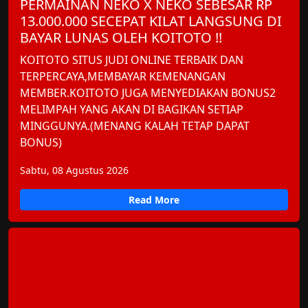
PERMAINAN NEKO X NEKO SEBESAR RP
13.000.000 SECEPAT KILAT LANGSUNG DI
BAYAR LUNAS OLEH KOITOTO !!
KOITOTO SITUS JUDI ONLINE TERBAIK DAN
TERPERCAYA,MEMBAYAR KEMENANGAN
MEMBER.KOITOTO JUGA MENYEDIAKAN BONUS2
MELIMPAH YANG AKAN DI BAGIKAN SETIAP
MINGGUNYA.(MENANG KALAH TETAP DAPAT
BONUS)
Sabtu, 08 Agustus 2026
Read More