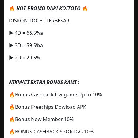
🔥
HOT PROMO DARI KOITOTO
🔥
DISKON TOGEL TERBESAR :
▶️ 4D = 66.5%a
▶️ 3D = 59.5%a
▶️ 2D = 29.5%
NIKMATI EXTRA BONUS KAMI :
🔥Bonus Cashback Livegame Up to 10%
🔥Bonus Freechips Dowload APK
🔥Bonus New Member 10%
🔥BONUS CASHBACK SPORTGG 10%