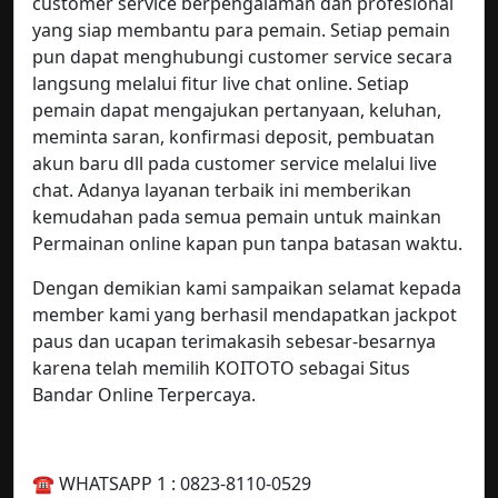
customer service berpengalaman dan profesional
yang siap membantu para pemain. Setiap pemain
pun dapat menghubungi customer service secara
langsung melalui fitur live chat online. Setiap
pemain dapat mengajukan pertanyaan, keluhan,
meminta saran, konfirmasi deposit, pembuatan
akun baru dll pada customer service melalui live
chat. Adanya layanan terbaik ini memberikan
kemudahan pada semua pemain untuk mainkan
Permainan online kapan pun tanpa batasan waktu.
Dengan demikian kami sampaikan selamat kepada
member kami yang berhasil mendapatkan jackpot
paus dan ucapan terimakasih sebesar-besarnya
karena telah memilih KOITOTO sebagai Situs
Bandar Online Terpercaya.
☎️ WHATSAPP 1 : 0823-8110-0529