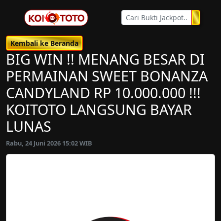
Kembali ke Beranda
BIG WIN !! MENANG BESAR DI
PERMAINAN SWEET BONANZA
CANDYLAND RP 10.000.000 !!!
KOITOTO LANGSUNG BAYAR
LUNAS
Rabu, 24 Juni 2026 15:02 WIB