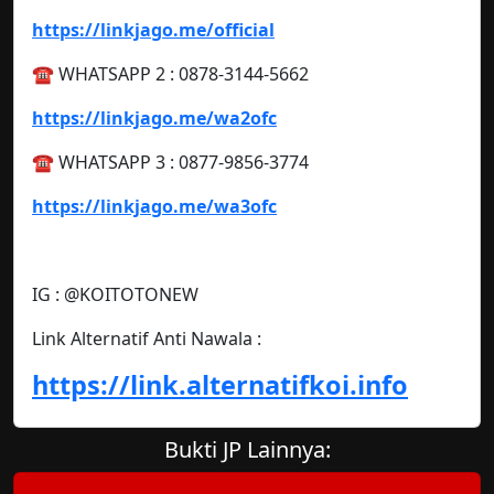
https://linkjago.me/official
☎️ WHATSAPP 2 : 0878-3144-5662
https://linkjago.me/wa2ofc
☎️ WHATSAPP 3 : 0877-9856-3774
https://linkjago.me/wa3ofc
IG : @KOITOTONEW
Link Alternatif Anti Nawala :
https://link.alternatifkoi.info
Bukti JP Lainnya: