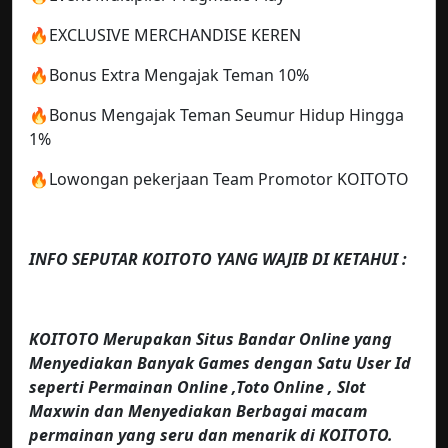
🔥EXCLUSIVE MERCHANDISE KEREN
🔥Bonus Extra Mengajak Teman 10%
🔥Bonus Mengajak Teman Seumur Hidup Hingga
1%
🔥Lowongan pekerjaan Team Promotor KOITOTO
INFO SEPUTAR KOITOTO YANG WAJIB DI KETAHUI :
KOITOTO Merupakan Situs Bandar Online yang
Menyediakan Banyak Games dengan Satu User Id
seperti Permainan Online ,Toto Online , Slot
Maxwin dan Menyediakan Berbagai macam
permainan yang seru dan menarik di KOITOTO.