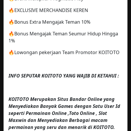
🔥EXCLUSIVE MERCHANDISE KEREN
🔥Bonus Extra Mengajak Teman 10%
🔥Bonus Mengajak Teman Seumur Hidup Hingga
1%
🔥Lowongan pekerjaan Team Promotor KOITOTO
INFO SEPUTAR KOITOTO YANG WAJIB DI KETAHUI :
KOITOTO Merupakan Situs Bandar Online yang
Menyediakan Banyak Games dengan Satu User Id
seperti Permainan Online ,Toto Online , Slot
Maxwin dan Menyediakan Berbagai macam
permainan yang seru dan menarik di KOITOTO.