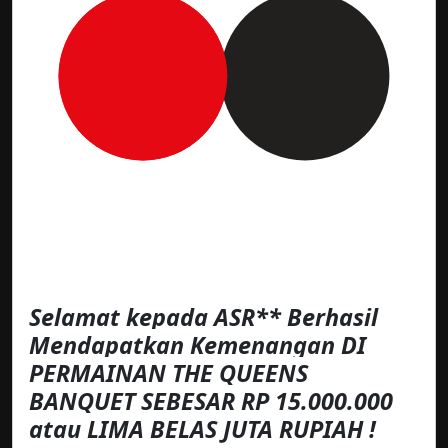
Selamat kepada ASR** Berhasil
Mendapatkan Kemenangan DI
PERMAINAN THE QUEENS
BANQUET SEBESAR RP 15.000.000
atau LIMA BELAS JUTA RUPIAH !