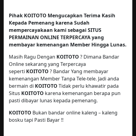
Pihak KOITOTO Mengucapkan Terima Kasih
Kepada Pemenang karena Sudah
mempercayakaan kami sebagai SITUS
PERMAINAN ONLINE TERPERCAYA yang
membayar kemenangan Member Hingga Lunas.
Masih Ragu Dengan
KOITOTO
? Dimana Bandar
Online sekarang yang Terpercaya
seperti
KOITOTO
? Bandar Yang membayar
kemenangan Member Tanpa Tele-tele. Jadi anda
bermain di
KOITOTO
Tidak perlu khawatir pada
Situs
KOITOTO
karena kemenangan berapa pun
pasti dibayar lunas kepada pemenang.
KOITOTO
Bukan bandar online kaleng – kaleng
bosku tapi Pasti Bayar !!