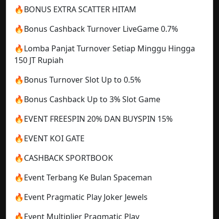
🔥BONUS EXTRA SCATTER HITAM
🔥Bonus Cashback Turnover LiveGame 0.7%
🔥Lomba Panjat Turnover Setiap Minggu Hingga
150 JT Rupiah
🔥Bonus Turnover Slot Up to 0.5%
🔥Bonus Cashback Up to 3% Slot Game
🔥EVENT FREESPIN 20% DAN BUYSPIN 15%
🔥EVENT KOI GATE
🔥
CASHBACK SPORTBOOK
🔥Event Terbang Ke Bulan Spaceman
🔥Event Pragmatic Play Joker Jewels
🔥Event Multiplier Pragmatic Play