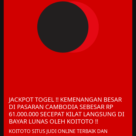
JACKPOT TOGEL !! KEMENANGAN BESAR
DI PASARAN CAMBODIA SEBESAR RP
61.000.000 SECEPAT KILAT LANGSUNG DI
BAYAR LUNAS OLEH KOITOTO !!
KOITOTO SITUS JUDI ONLINE TERBAIK DAN