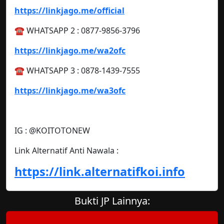
https://linkjago.me/official
☎️ WHATSAPP 2 : 0877-9856-3796
https://linkjago.me/wa2ofc
☎️ WHATSAPP 3 : 0878-1439-7555
https://linkjago.me/wa3ofc
IG : @KOITOTONEW
Link Alternatif Anti Nawala :
https://link.alternatifkoi.info
Bukti JP Lainnya: