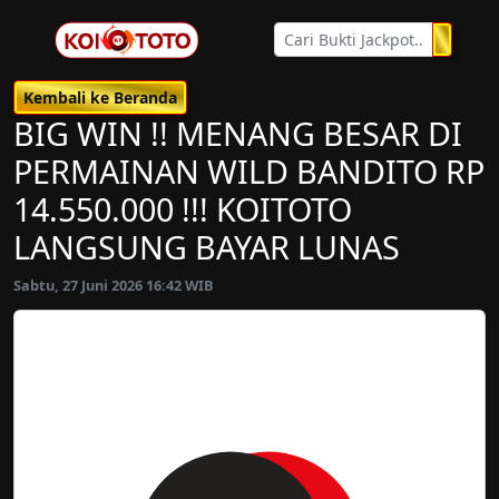
Kembali ke Beranda
BIG WIN !! MENANG BESAR DI
PERMAINAN WILD BANDITO RP
14.550.000 !!! KOITOTO
LANGSUNG BAYAR LUNAS
Sabtu, 27 Juni 2026 16:42 WIB