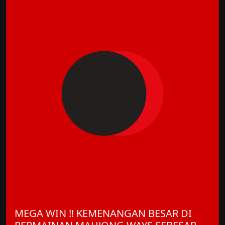
MEGA WIN !! KEMENANGAN BESAR DI