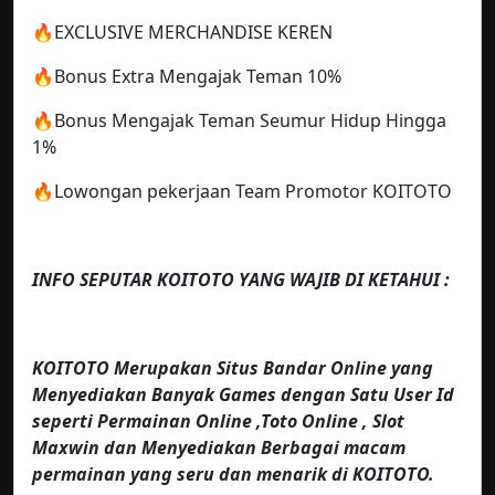
🔥EXCLUSIVE MERCHANDISE KEREN
🔥Bonus Extra Mengajak Teman 10%
🔥Bonus Mengajak Teman Seumur Hidup Hingga
1%
🔥Lowongan pekerjaan Team Promotor KOITOTO
INFO SEPUTAR KOITOTO YANG WAJIB DI KETAHUI :
KOITOTO Merupakan Situs Bandar Online yang
Menyediakan Banyak Games dengan Satu User Id
seperti Permainan Online ,Toto Online , Slot
Maxwin dan Menyediakan Berbagai macam
permainan yang seru dan menarik di KOITOTO.