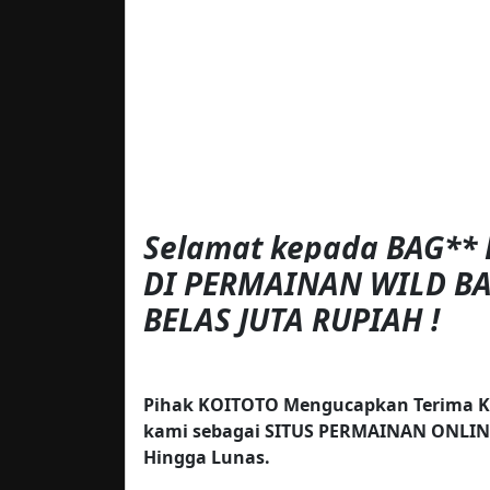
Selamat kepada BAG**
DI PERMAINAN WILD BA
BELAS JUTA RUPIAH !
Pihak KOITOTO Mengucapkan Terima 
kami sebagai SITUS PERMAINAN ONLI
Hingga Lunas.