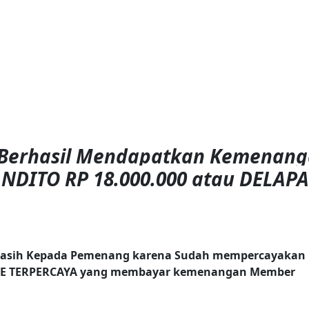
 Berhasil Mendapatkan Kemenan
NDITO RP 18.000.000 atau DELAP
Kasih Kepada Pemenang karena Sudah mempercayakan
NE TERPERCAYA yang membayar kemenangan Member