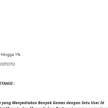
 Hingga 1%
KOITOTO
ETAHUI :
e yang Menyediakan Banyak Games dengan Satu User Id