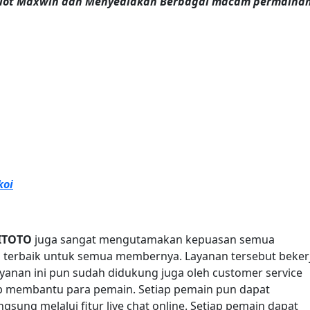
 , Slot Maxwin dan Menyediakan Berbagai macam permaina
koi
ITOTO
juga sangat mengutamakan kepuasan semua
erbaik untuk semua membernya. Layanan tersebut beker
ayanan ini pun sudah didukung juga oleh customer service
p membantu para pemain. Setiap pemain pun dapat
sung melalui fitur live chat online. Setiap pemain dapat