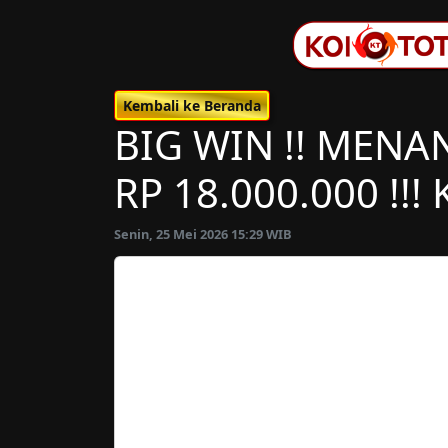
Kembali ke Beranda
BIG WIN !! MEN
RP 18.000.000 !
Senin, 25 Mei 2026 15:29 WIB