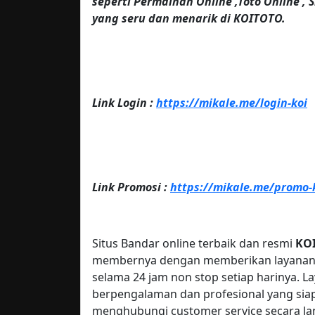
seperti Permainan Online ,Toto Online
yang seru dan menarik di KOITOTO.
Link Login :
https://mikale.me/login-koi
Link Promosi :
https://mikale.me/promo-
Situs Bandar online terbaik dan resmi
KO
membernya dengan memberikan layanan t
selama 24 jam non stop setiap harinya. L
berpengalaman dan profesional yang sia
menghubungi customer service secara lang