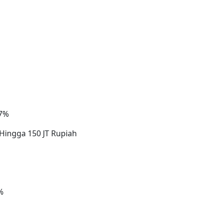
.7%
Hingga 150 JT Rupiah
%