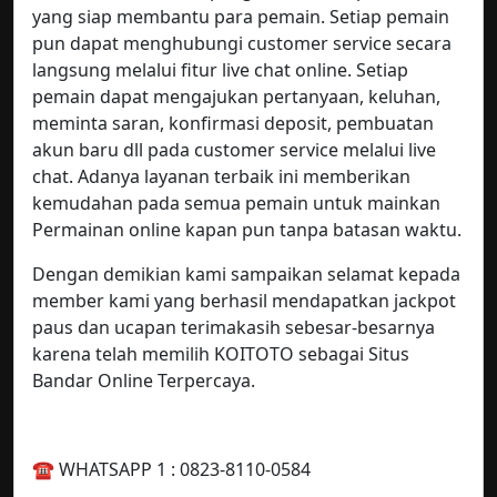
yang siap membantu para pemain. Setiap pemain
pun dapat menghubungi customer service secara
langsung melalui fitur live chat online. Setiap
pemain dapat mengajukan pertanyaan, keluhan,
meminta saran, konfirmasi deposit, pembuatan
akun baru dll pada customer service melalui live
chat. Adanya layanan terbaik ini memberikan
kemudahan pada semua pemain untuk mainkan
Permainan online kapan pun tanpa batasan waktu.
Dengan demikian kami sampaikan selamat kepada
member kami yang berhasil mendapatkan jackpot
paus dan ucapan terimakasih sebesar-besarnya
karena telah memilih KOITOTO sebagai Situs
Bandar Online Terpercaya.
☎️ WHATSAPP 1 : 0823-8110-0584