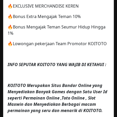
🔥EXCLUSIVE MERCHANDISE KEREN
🔥Bonus Extra Mengajak Teman 10%
🔥Bonus Mengajak Teman Seumur Hidup Hingga
1%
🔥Lowongan pekerjaan Team Promotor KOITOTO
INFO SEPUTAR KOITOTO YANG WAJIB DI KETAHUI :
KOITOTO Merupakan Situs Bandar Online yang
Menyediakan Banyak Games dengan Satu User Id
seperti Permainan Online ,Toto Online , Slot
Maxwin dan Menyediakan Berbagai macam
permainan yang seru dan menarik di KOITOTO.