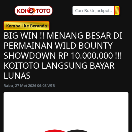
Kembali ke Beranda
BIG WIN !! MENANG BESAR DI
PERMAINAN WILD BOUNTY
SHOWDOWN RP 10.000.000 !!!
KOITOTO LANGSUNG BAYAR
LUNAS
Rabu, 27 Mei 2026 06:03 WIB