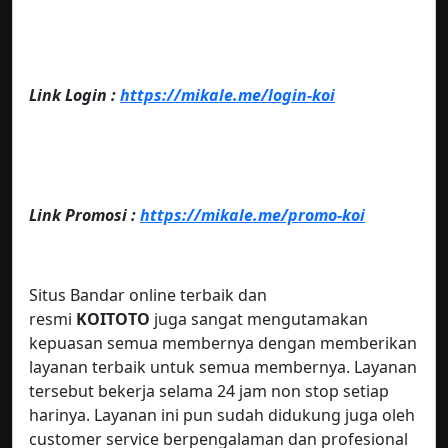
Link Login :
https://mikale.me/login-koi
Link Promosi :
https://mikale.me/promo-koi
Situs Bandar online terbaik dan
resmi
KOITOTO
juga sangat mengutamakan
kepuasan semua membernya dengan memberikan
layanan terbaik untuk semua membernya. Layanan
tersebut bekerja selama 24 jam non stop setiap
harinya. Layanan ini pun sudah didukung juga oleh
customer service berpengalaman dan profesional