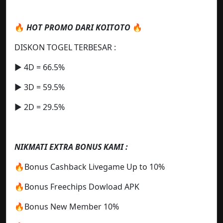
🔥
HOT PROMO DARI KOITOTO
🔥
DISKON TOGEL TERBESAR :
▶️ 4D = 66.5%
▶️ 3D = 59.5%
▶️ 2D = 29.5%
NIKMATI EXTRA BONUS KAMI :
🔥Bonus Cashback Livegame Up to 10%
🔥Bonus Freechips Dowload APK
🔥Bonus New Member 10%