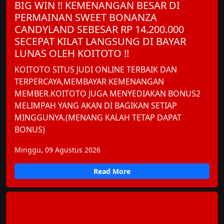
BIG WIN !! KEMENANGAN BESAR DI
PERMAINAN SWEET BONANZA
CANDYLAND SEBESAR RP 14.200.000
SECEPAT KILAT LANGSUNG DI BAYAR
LUNAS OLEH KOITOTO !!
KOITOTO SITUS JUDI ONLINE TERBAIK DAN
TERPERCAYA,MEMBAYAR KEMENANGAN
MEMBER.KOITOTO JUGA MENYEDIAKAN BONUS2
MELIMPAH YANG AKAN DI BAGIKAN SETIAP
MINGGUNYA.(MENANG KALAH TETAP DAPAT
BONUS)
Minggu, 09 Agustus 2026
Read More