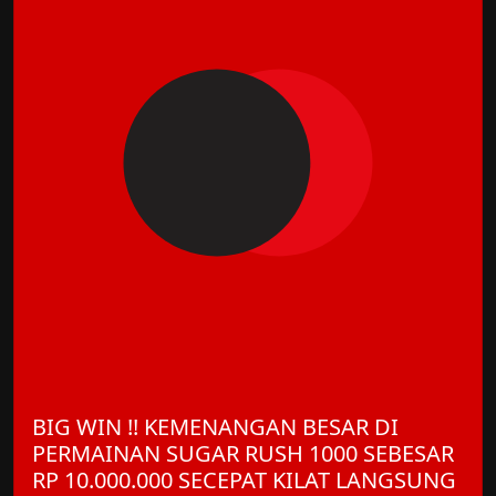
BIG WIN !! KEMENANGAN BESAR DI
PERMAINAN SUGAR RUSH 1000 SEBESAR
RP 10.000.000 SECEPAT KILAT LANGSUNG