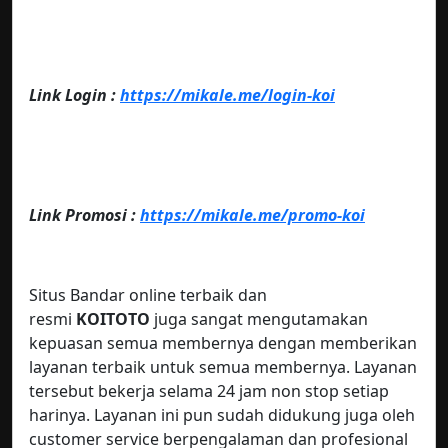
Link Login :
https://mikale.me/login-koi
Link Promosi :
https://mikale.me/promo-koi
Situs Bandar online terbaik dan
resmi
KOITOTO
juga sangat mengutamakan
kepuasan semua membernya dengan memberikan
layanan terbaik untuk semua membernya. Layanan
tersebut bekerja selama 24 jam non stop setiap
harinya. Layanan ini pun sudah didukung juga oleh
customer service berpengalaman dan profesional