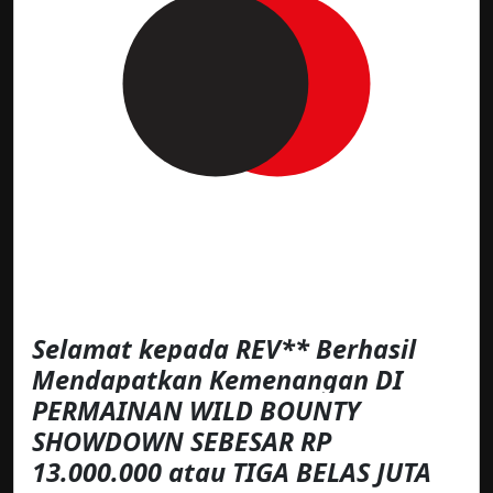
Selamat kepada REV** Berhasil
Mendapatkan Kemenangan DI
PERMAINAN WILD BOUNTY
SHOWDOWN SEBESAR RP
13.000.000 atau TIGA BELAS JUTA