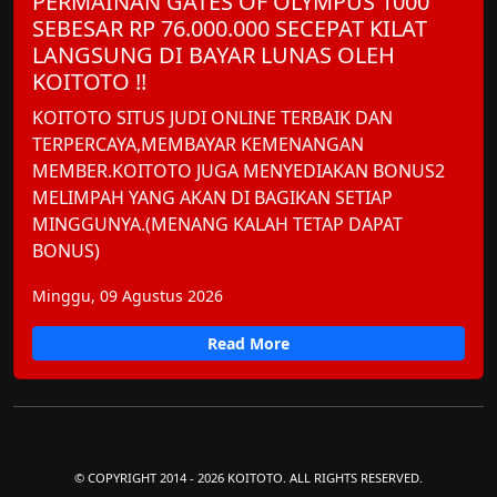
PERMAINAN GATES OF OLYMPUS 1000
SEBESAR RP 76.000.000 SECEPAT KILAT
LANGSUNG DI BAYAR LUNAS OLEH
KOITOTO !!
KOITOTO SITUS JUDI ONLINE TERBAIK DAN
TERPERCAYA,MEMBAYAR KEMENANGAN
MEMBER.KOITOTO JUGA MENYEDIAKAN BONUS2
MELIMPAH YANG AKAN DI BAGIKAN SETIAP
MINGGUNYA.(MENANG KALAH TETAP DAPAT
BONUS)
Minggu, 09 Agustus 2026
Read More
© COPYRIGHT 2014 - 2026 KOITOTO. ALL RIGHTS RESERVED.