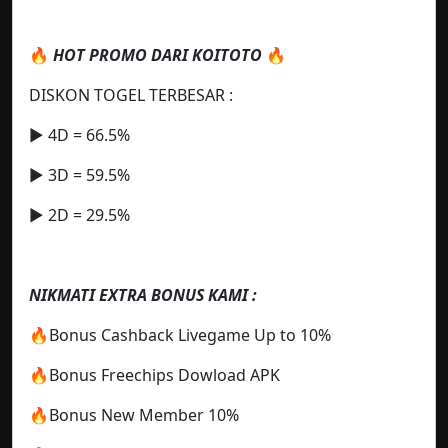
🔥
HOT PROMO DARI KOITOTO
🔥
DISKON TOGEL TERBESAR :
▶️ 4D = 66.5%
▶️ 3D = 59.5%
▶️ 2D = 29.5%
NIKMATI EXTRA BONUS KAMI :
🔥Bonus Cashback Livegame Up to 10%
🔥Bonus Freechips Dowload APK
🔥Bonus New Member 10%