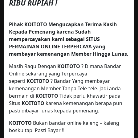
RIBU RUPIAH !
Pihak KOITOTO Mengucapkan Terima Kasih
Kepada Pemenang karena Sudah
mempercayakan kami sebagai SITUS
PERMAINAN ONLINE TERPERCAYA yang
membayar kemenangan Member Hingga Lunas.
Masih Ragu Dengan
KOITOTO
? Dimana Bandar
Online sekarang yang Terpercaya
seperti
KOITOTO
? Bandar Yang membayar
kemenangan Member Tanpa Tele-tele. Jadi anda
bermain di
KOITOTO
Tidak perlu khawatir pada
Situs
KOITOTO
karena kemenangan berapa pun
pasti dibayar lunas kepada pemenang.
KOITOTO
Bukan bandar online kaleng – kaleng
bosku tapi Pasti Bayar !!