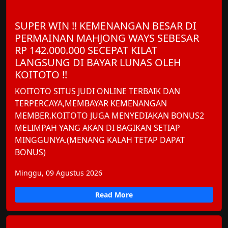
SUPER WIN !! KEMENANGAN BESAR DI
PERMAINAN MAHJONG WAYS SEBESAR
RP 142.000.000 SECEPAT KILAT
LANGSUNG DI BAYAR LUNAS OLEH
KOITOTO !!
KOITOTO SITUS JUDI ONLINE TERBAIK DAN
TERPERCAYA,MEMBAYAR KEMENANGAN
MEMBER.KOITOTO JUGA MENYEDIAKAN BONUS2
MELIMPAH YANG AKAN DI BAGIKAN SETIAP
MINGGUNYA.(MENANG KALAH TETAP DAPAT
BONUS)
Minggu, 09 Agustus 2026
Read More