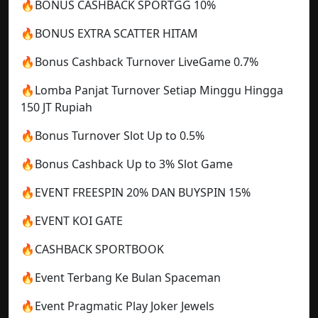
🔥BONUS CASHBACK SPORTGG 10%
🔥BONUS EXTRA SCATTER HITAM
🔥Bonus Cashback Turnover LiveGame 0.7%
🔥Lomba Panjat Turnover Setiap Minggu Hingga
150 JT Rupiah
🔥Bonus Turnover Slot Up to 0.5%
🔥Bonus Cashback Up to 3% Slot Game
🔥EVENT FREESPIN 20% DAN BUYSPIN 15%
🔥EVENT KOI GATE
🔥
CASHBACK SPORTBOOK
🔥Event Terbang Ke Bulan Spaceman
🔥Event Pragmatic Play Joker Jewels