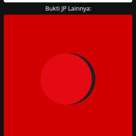
Bukti JP Lainnya: