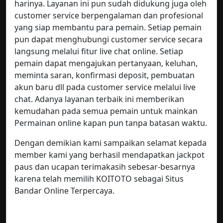
harinya. Layanan ini pun sudah didukung juga oleh
customer service berpengalaman dan profesional
yang siap membantu para pemain. Setiap pemain
pun dapat menghubungi customer service secara
langsung melalui fitur live chat online. Setiap
pemain dapat mengajukan pertanyaan, keluhan,
meminta saran, konfirmasi deposit, pembuatan
akun baru dll pada customer service melalui live
chat. Adanya layanan terbaik ini memberikan
kemudahan pada semua pemain untuk mainkan
Permainan online kapan pun tanpa batasan waktu.
Dengan demikian kami sampaikan selamat kepada
member kami yang berhasil mendapatkan jackpot
paus dan ucapan terimakasih sebesar-besarnya
karena telah memilih KOITOTO sebagai Situs
Bandar Online Terpercaya.