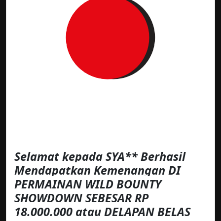
Selamat kepada SYA** Berhasil
Mendapatkan Kemenangan DI
PERMAINAN WILD BOUNTY
SHOWDOWN SEBESAR RP
18.000.000 atau DELAPAN BELAS