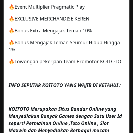
🔥Event Multiplier Pragmatic Play
🔥EXCLUSIVE MERCHANDISE KEREN
🔥Bonus Extra Mengajak Teman 10%
🔥Bonus Mengajak Teman Seumur Hidup Hingga
1%
🔥Lowongan pekerjaan Team Promotor KOITOTO
INFO SEPUTAR KOITOTO YANG WAJIB DI KETAHUI :
KOITOTO Merupakan Situs Bandar Online yang
Menyediakan Banyak Games dengan Satu User Id
seperti Permainan Online ,Toto Online , Slot
Maxwin dan Menyediakan Berbagai macam