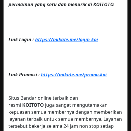
permainan yang seru dan menarik di KOITOTO.
Link Login :
https://mikale.me/login-koi
Link Promosi :
https://mikale.me/promo-koi
Situs Bandar online terbaik dan
resmi
KOITOTO
juga sangat mengutamakan
kepuasan semua membernya dengan memberikan
layanan terbaik untuk semua membernya. Layanan
tersebut bekerja selama 24 jam non stop setiap