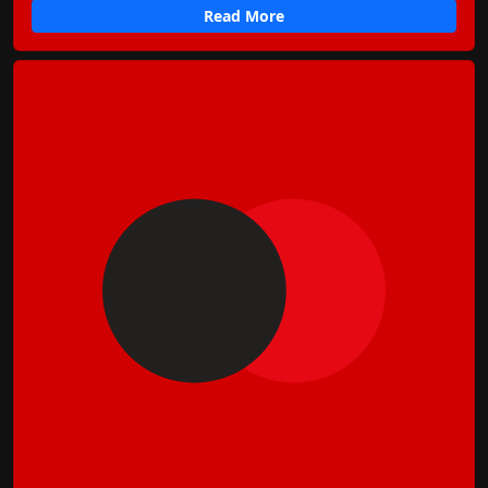
Read More