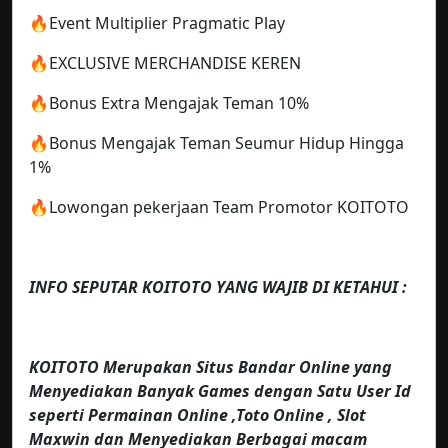
🔥Event Multiplier Pragmatic Play
🔥EXCLUSIVE MERCHANDISE KEREN
🔥Bonus Extra Mengajak Teman 10%
🔥Bonus Mengajak Teman Seumur Hidup Hingga
1%
🔥Lowongan pekerjaan Team Promotor KOITOTO
INFO SEPUTAR KOITOTO YANG WAJIB DI KETAHUI :
KOITOTO Merupakan Situs Bandar Online yang
Menyediakan Banyak Games dengan Satu User Id
seperti Permainan Online ,Toto Online , Slot
Maxwin dan Menyediakan Berbagai macam