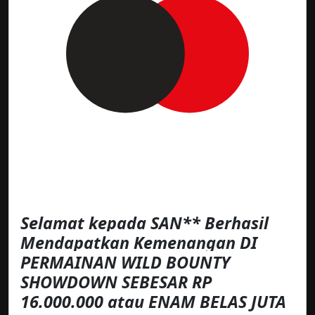
Selamat kepada SAN** Berhasil
Mendapatkan Kemenangan DI
PERMAINAN WILD BOUNTY
SHOWDOWN SEBESAR RP
16.000.000 atau ENAM BELAS JUTA