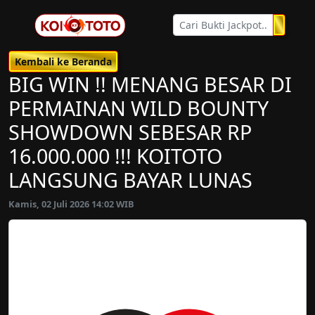
Kembali ke Beranda
BIG WIN !! MENANG BESAR DI
PERMAINAN WILD BOUNTY
SHOWDOWN SEBESAR RP
16.000.000 !!! KOITOTO
LANGSUNG BAYAR LUNAS
Kamis, 02 Juli 2026 14:02 WIB