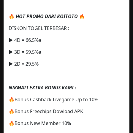
🔥
HOT PROMO DARI KOITOTO
🔥
DISKON TOGEL TERBESAR :
▶️ 4D = 66.5%a
▶️ 3D = 59.5%a
▶️ 2D = 29.5%
NIKMATI EXTRA BONUS KAMI :
🔥Bonus Cashback Livegame Up to 10%
🔥Bonus Freechips Dowload APK
🔥Bonus New Member 10%