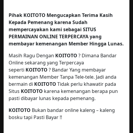
Pihak KOITOTO Mengucapkan Terima Kasih
Kepada Pemenang karena Sudah
mempercayakan kami sebagai SITUS
PERMAINAN ONLINE TERPERCAYA yang
membayar kemenangan Member Hingga Lunas.
Masih Ragu Dengan
KOITOTO
? Dimana Bandar
Online sekarang yang Terpercaya
seperti
KOITOTO
? Bandar Yang membayar
kemenangan Member Tanpa Tele-tele. Jadi anda
bermain di
KOITOTO
Tidak perlu khawatir pada
Situs
KOITOTO
karena kemenangan berapa pun
pasti dibayar lunas kepada pemenang.
KOITOTO
Bukan bandar online kaleng – kaleng
bosku tapi Pasti Bayar !!