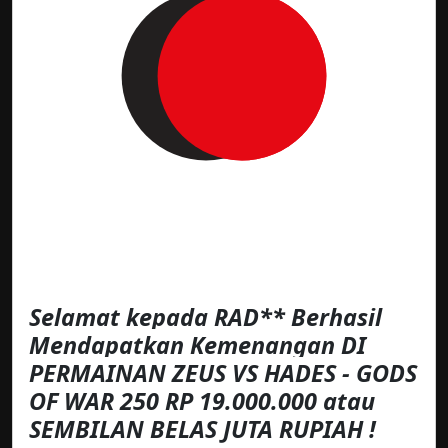
Selamat kepada RAD** Berhasil
Mendapatkan Kemenangan DI
PERMAINAN ZEUS VS HADES - GODS
OF WAR 250 RP 19.000.000 atau
SEMBILAN BELAS JUTA RUPIAH !