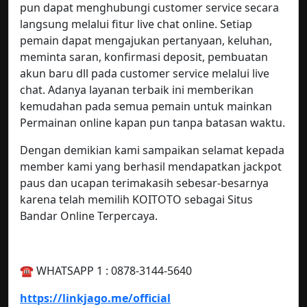
pun dapat menghubungi customer service secara
langsung melalui fitur live chat online. Setiap
pemain dapat mengajukan pertanyaan, keluhan,
meminta saran, konfirmasi deposit, pembuatan
akun baru dll pada customer service melalui live
chat. Adanya layanan terbaik ini memberikan
kemudahan pada semua pemain untuk mainkan
Permainan online kapan pun tanpa batasan waktu.
Dengan demikian kami sampaikan selamat kepada
member kami yang berhasil mendapatkan jackpot
paus dan ucapan terimakasih sebesar-besarnya
karena telah memilih KOITOTO sebagai Situs
Bandar Online Terpercaya.
☎️ WHATSAPP 1 : 0878-3144-5640
https://linkjago.me/official