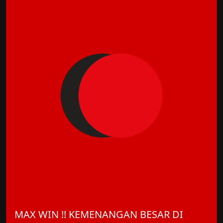
MAX WIN !! KEMENANGAN BESAR DI