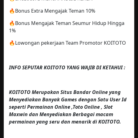
🔥Bonus Extra Mengajak Teman 10%
🔥Bonus Mengajak Teman Seumur Hidup Hingga
1%
🔥Lowongan pekerjaan Team Promotor KOITOTO
INFO SEPUTAR KOITOTO YANG WAJIB DI KETAHUI :
KOITOTO Merupakan Situs Bandar Online yang
Menyediakan Banyak Games dengan Satu User Id
seperti Permainan Online ,Toto Online , Slot
Maxwin dan Menyediakan Berbagai macam
permainan yang seru dan menarik di KOITOTO.