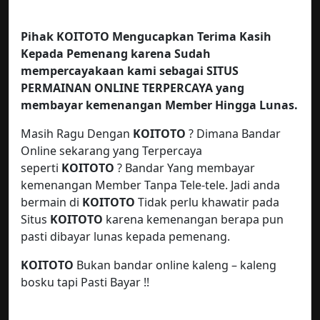
Pihak KOITOTO Mengucapkan Terima Kasih
Kepada Pemenang karena Sudah
mempercayakaan kami sebagai SITUS
PERMAINAN ONLINE TERPERCAYA yang
membayar kemenangan Member Hingga Lunas.
Masih Ragu Dengan
KOITOTO
? Dimana Bandar
Online sekarang yang Terpercaya
seperti
KOITOTO
? Bandar Yang membayar
kemenangan Member Tanpa Tele-tele. Jadi anda
bermain di
KOITOTO
Tidak perlu khawatir pada
Situs
KOITOTO
karena kemenangan berapa pun
pasti dibayar lunas kepada pemenang.
KOITOTO
Bukan bandar online kaleng – kaleng
bosku tapi Pasti Bayar !!