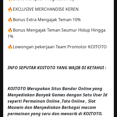
🔥EXCLUSIVE MERCHANDISE KEREN
🔥Bonus Extra Mengajak Teman 10%
🔥Bonus Mengajak Teman Seumur Hidup Hingga
1%
🔥Lowongan pekerjaan Team Promotor KOITOTO
INFO SEPUTAR KOITOTO YANG WAJIB DI KETAHUI :
KOITOTO Merupakan Situs Bandar Online yang
Menyediakan Banyak Games dengan Satu User Id
seperti Permainan Online ,Toto Online , Slot
Maxwin dan Menyediakan Berbagai macam
permainan yang seru dan menarik di KOITOTO.