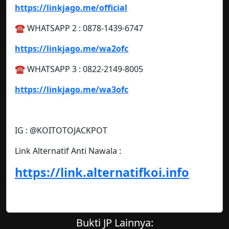
https://linkjago.me/official
☎️ WHATSAPP 2 : 0878-1439-6747
https://linkjago.me/wa2ofc
☎️ WHATSAPP 3 : 0822-2149-8005
https://linkjago.me/wa3ofc
IG : @KOITOTOJACKPOT
Link Alternatif Anti Nawala :
https://link.alternatifkoi.info
Bukti JP Lainnya: