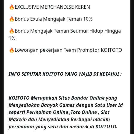
🔥EXCLUSIVE MERCHANDISE KEREN
🔥Bonus Extra Mengajak Teman 10%
🔥Bonus Mengajak Teman Seumur Hidup Hingga
1%
🔥Lowongan pekerjaan Team Promotor KOITOTO
INFO SEPUTAR KOITOTO YANG WAJIB DI KETAHUI :
KOITOTO Merupakan Situs Bandar Online yang
Menyediakan Banyak Games dengan Satu User Id
seperti Permainan Online ,Toto Online , Slot
Maxwin dan Menyediakan Berbagai macam
permainan yang seru dan menarik di KOITOTO.