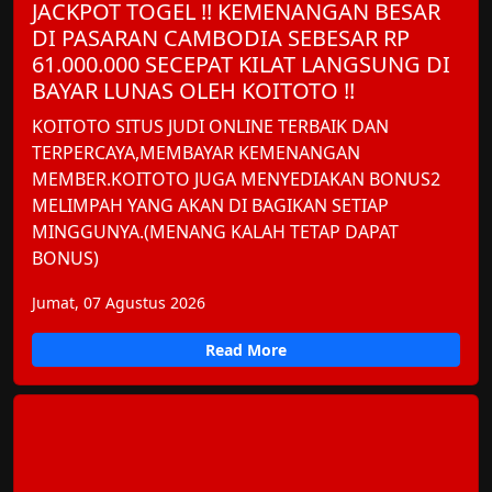
JACKPOT TOGEL !! KEMENANGAN BESAR
DI PASARAN CAMBODIA SEBESAR RP
61.000.000 SECEPAT KILAT LANGSUNG DI
BAYAR LUNAS OLEH KOITOTO !!
KOITOTO SITUS JUDI ONLINE TERBAIK DAN
TERPERCAYA,MEMBAYAR KEMENANGAN
MEMBER.KOITOTO JUGA MENYEDIAKAN BONUS2
MELIMPAH YANG AKAN DI BAGIKAN SETIAP
MINGGUNYA.(MENANG KALAH TETAP DAPAT
BONUS)
Jumat, 07 Agustus 2026
Read More