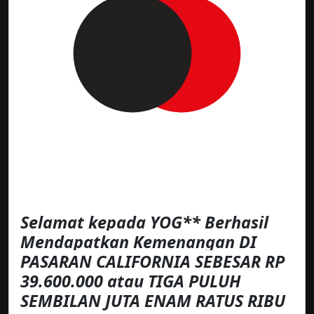
Selamat kepada YOG** Berhasil
Mendapatkan Kemenangan DI
PASARAN CALIFORNIA SEBESAR RP
39.600.000 atau TIGA PULUH
SEMBILAN JUTA ENAM RATUS RIBU