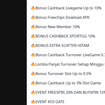
🔥Bonus Cashback Livegame Up to 10%
🔥Bonus Freechips Dowload APK
🔥Bonus New Member 10%
🔥BONUS CASHBACK SPORTGG 10%
🔥BONUS EXTRA SCATTER HITAM
🔥Bonus Cashback Turnover LiveGame 0
🔥Lomba Panjat Turnover Setiap Minggu 
🔥Bonus Turnover Slot Up to 0.5%
🔥Bonus Cashback Up to 3% Slot Game
🔥EVENT FREESPIN 20% DAN BUYSPIN 15
🔥EVENT KOI GATE