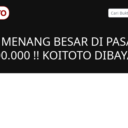
!! MENANG BESAR DI P
0.000 !! KOITOTO DIBA