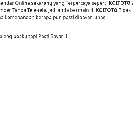
andar Online sekarang yang Terpercaya seperti
KOITOTO
r Tanpa Tele-tele. Jadi anda bermain di
KOITOTO
Tidak
a kemenangan berapa pun pasti dibayar lunas
leng bosku tapi Pasti Bayar !!