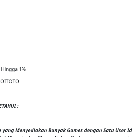
 Hingga 1%
KOITOTO
ETAHUI :
e yang Menyediakan Banyak Games dengan Satu User Id