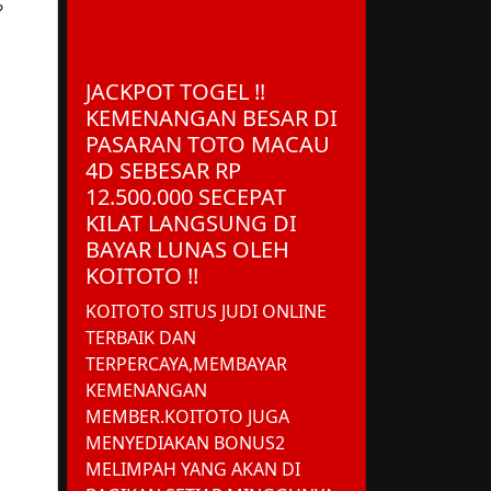
?
JACKPOT TOGEL !!
KEMENANGAN BESAR DI
PASARAN TOTO MACAU
4D SEBESAR RP
12.500.000 SECEPAT
KILAT LANGSUNG DI
BAYAR LUNAS OLEH
KOITOTO !!
KOITOTO SITUS JUDI ONLINE
TERBAIK DAN
TERPERCAYA,MEMBAYAR
KEMENANGAN
MEMBER.KOITOTO JUGA
MENYEDIAKAN BONUS2
MELIMPAH YANG AKAN DI