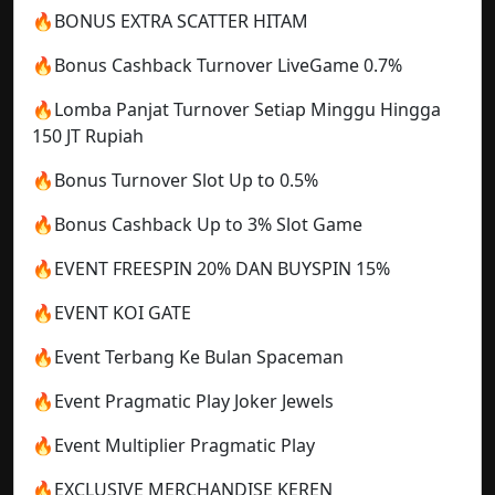
🔥BONUS EXTRA SCATTER HITAM
🔥Bonus Cashback Turnover LiveGame 0.7%
🔥Lomba Panjat Turnover Setiap Minggu Hingga
150 JT Rupiah
🔥Bonus Turnover Slot Up to 0.5%
🔥Bonus Cashback Up to 3% Slot Game
🔥EVENT FREESPIN 20% DAN BUYSPIN 15%
🔥EVENT KOI GATE
🔥Event Terbang Ke Bulan Spaceman
🔥Event Pragmatic Play Joker Jewels
🔥Event Multiplier Pragmatic Play
🔥EXCLUSIVE MERCHANDISE KEREN