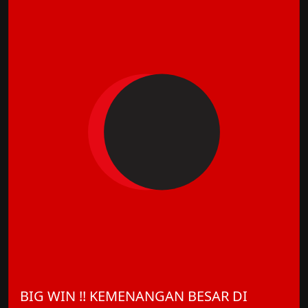
BIG WIN !! KEMENANGAN BESAR DI