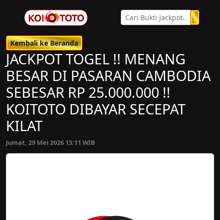
Kembali ke Beranda
JACKPOT TOGEL !! MENANG
BESAR DI PASARAN CAMBODIA
SEBESAR RP 25.000.000 !!
KOITOTO DIBAYAR SECEPAT
KILAT
Jumat, 29 Mei 2026 13:11 WIB