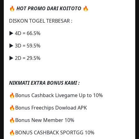
🔥
HOT PROMO DARI KOITOTO
🔥
DISKON TOGEL TERBESAR :
▶️ 4D = 66.5%
▶️ 3D = 59.5%
▶️ 2D = 29.5%
NIKMATI EXTRA BONUS KAMI :
🔥Bonus Cashback Livegame Up to 10%
🔥Bonus Freechips Dowload APK
🔥Bonus New Member 10%
🔥BONUS CASHBACK SPORTGG 10%