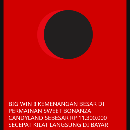
BIG WIN !! KEMENANGAN BESAR DI
PERMAINAN SWEET BONANZA
CANDYLAND SEBESAR RP 11.300.000
SECEPAT KILAT LANGSUNG DI BAYAR