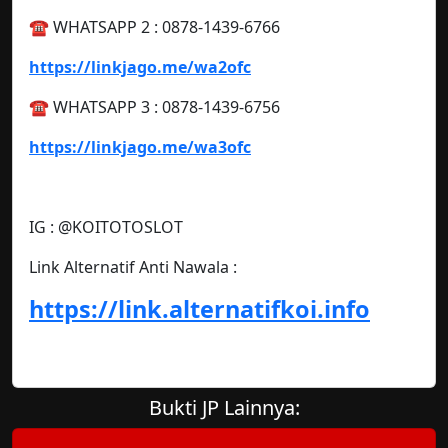
☎️ WHATSAPP 2 : 0878-1439-6766
https://linkjago.me/wa2ofc
☎️ WHATSAPP 3 : 0878-1439-6756
https://linkjago.me/wa3ofc
IG : @KOITOTOSLOT
Link Alternatif Anti Nawala :
https://link.alternatifkoi.info
Bukti JP Lainnya: