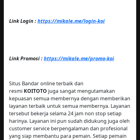
Link Login :
https://mikale.me/login-koi
Link Promosi :
https://mikale.me/promo-koi
Situs Bandar online terbaik dan
resmi
KOITOTO
juga sangat mengutamakan
kepuasan semua membernya dengan memberikan
layanan terbaik untuk semua membernya. Layanan
tersebut bekerja selama 24 jam non stop setiap
harinya. Layanan ini pun sudah didukung juga oleh
customer service berpengalaman dan profesional
yang siap membantu para pemain. Setiap pemain