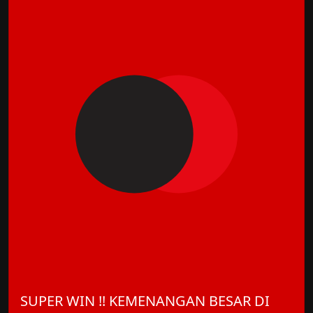
SUPER WIN !! KEMENANGAN BESAR DI