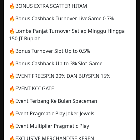
🔥BONUS EXTRA SCATTER HITAM
🔥Bonus Cashback Turnover LiveGame 0.7%
🔥Lomba Panjat Turnover Setiap Minggu Hingga
150 JT Rupiah
🔥Bonus Turnover Slot Up to 0.5%
🔥Bonus Cashback Up to 3% Slot Game
🔥EVENT FREESPIN 20% DAN BUYSPIN 15%
🔥EVENT KOI GATE
🔥Event Terbang Ke Bulan Spaceman
🔥Event Pragmatic Play Joker Jewels
🔥Event Multiplier Pragmatic Play
🔥EXCLUSIVE MERCHANDISE KEREN