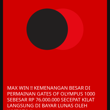
MAX WIN !! KEMENANGAN BESAR DI
PERMAINAN GATES OF OLYMPUS 1000
SEBESAR RP 76.000.000 SECEPAT KILAT
LANGSUNG DI BAYAR LUNAS OLEH