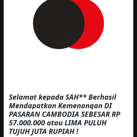
Selamat kepada SAH** Berhasil
Mendapatkan Kemenangan DI
PASARAN CAMBODIA SEBESAR RP
57.000.000 atau LIMA PULUH
TUJUH JUTA RUPIAH !