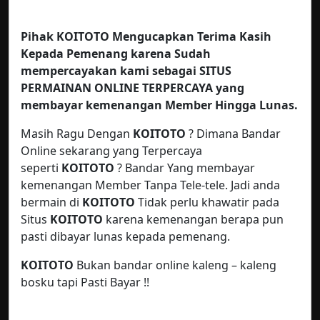
Pihak KOITOTO Mengucapkan Terima Kasih
Kepada Pemenang karena Sudah
mempercayakan kami sebagai SITUS
PERMAINAN ONLINE TERPERCAYA yang
membayar kemenangan Member Hingga Lunas.
Masih Ragu Dengan
KOITOTO
? Dimana Bandar
Online sekarang yang Terpercaya
seperti
KOITOTO
? Bandar Yang membayar
kemenangan Member Tanpa Tele-tele. Jadi anda
bermain di
KOITOTO
Tidak perlu khawatir pada
Situs
KOITOTO
karena kemenangan berapa pun
pasti dibayar lunas kepada pemenang.
KOITOTO
Bukan bandar online kaleng – kaleng
bosku tapi Pasti Bayar !!