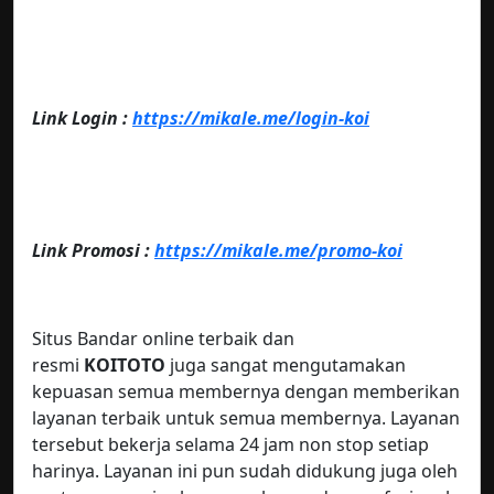
Link Login :
https://mikale.me/login-koi
Link Promosi :
https://mikale.me/promo-koi
Situs Bandar online terbaik dan
resmi
KOITOTO
juga sangat mengutamakan
kepuasan semua membernya dengan memberikan
layanan terbaik untuk semua membernya. Layanan
tersebut bekerja selama 24 jam non stop setiap
harinya. Layanan ini pun sudah didukung juga oleh