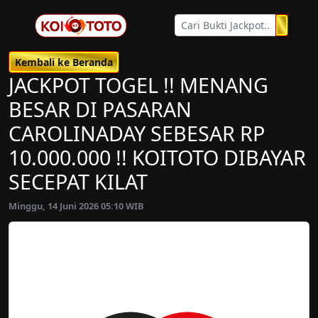
Kembali ke Beranda
JACKPOT TOGEL !! MENANG
BESAR DI PASARAN
CAROLINADAY SEBESAR RP
10.000.000 !! KOITOTO DIBAYAR
SECEPAT KILAT
Minggu, 14 Juni 2026 05:10 WIB