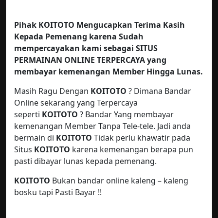
Pihak KOITOTO Mengucapkan Terima Kasih
Kepada Pemenang karena Sudah
mempercayakan kami sebagai SITUS
PERMAINAN ONLINE TERPERCAYA yang
membayar kemenangan Member Hingga Lunas.
Masih Ragu Dengan
KOITOTO
? Dimana Bandar
Online sekarang yang Terpercaya
seperti
KOITOTO
? Bandar Yang membayar
kemenangan Member Tanpa Tele-tele. Jadi anda
bermain di
KOITOTO
Tidak perlu khawatir pada
Situs
KOITOTO
karena kemenangan berapa pun
pasti dibayar lunas kepada pemenang.
KOITOTO
Bukan bandar online kaleng – kaleng
bosku tapi Pasti Bayar !!