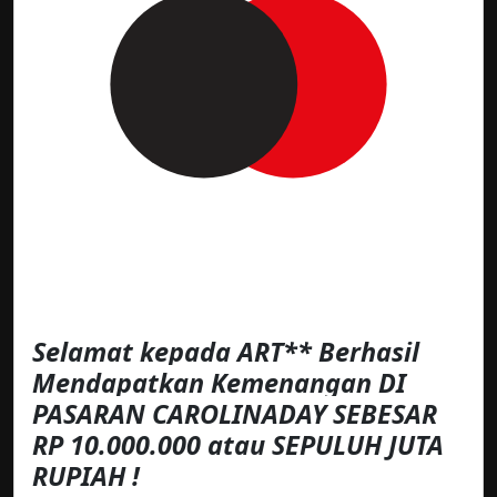
Selamat kepada ART** Berhasil
Mendapatkan Kemenangan DI
PASARAN CAROLINADAY SEBESAR
RP 10.000.000 atau SEPULUH JUTA
RUPIAH !