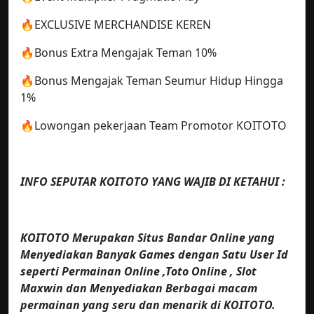
🔥EXCLUSIVE MERCHANDISE KEREN
🔥Bonus Extra Mengajak Teman 10%
🔥Bonus Mengajak Teman Seumur Hidup Hingga
1%
🔥Lowongan pekerjaan Team Promotor KOITOTO
INFO SEPUTAR KOITOTO YANG WAJIB DI KETAHUI :
KOITOTO Merupakan Situs Bandar Online yang
Menyediakan Banyak Games dengan Satu User Id
seperti Permainan Online ,Toto Online , Slot
Maxwin dan Menyediakan Berbagai macam
permainan yang seru dan menarik di KOITOTO.