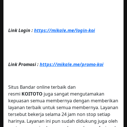
Link Login :
https://mikale.me/login-koi
Link Promosi :
https://mikale.me/promo-koi
Situs Bandar online terbaik dan
resmi
KOITOTO
juga sangat mengutamakan
kepuasan semua membernya dengan memberikan
layanan terbaik untuk semua membernya. Layanan
tersebut bekerja selama 24 jam non stop setiap
harinya. Layanan ini pun sudah didukung juga oleh