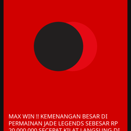
MAX WIN !! KEMENANGAN BESAR DI
PERMAINAN JADE LEGENDS SEBESAR RP
20.000.000 SECEPAT KILAT LANGSUNG DI