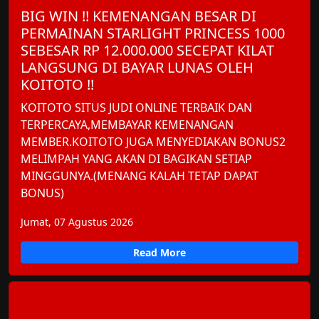
BIG WIN !! KEMENANGAN BESAR DI
PERMAINAN STARLIGHT PRINCESS 1000
SEBESAR RP 12.000.000 SECEPAT KILAT
LANGSUNG DI BAYAR LUNAS OLEH
KOITOTO !!
KOITOTO SITUS JUDI ONLINE TERBAIK DAN
TERPERCAYA,MEMBAYAR KEMENANGAN
MEMBER.KOITOTO JUGA MENYEDIAKAN BONUS2
MELIMPAH YANG AKAN DI BAGIKAN SETIAP
MINGGUNYA.(MENANG KALAH TETAP DAPAT
BONUS)
Jumat, 07 Agustus 2026
Read More