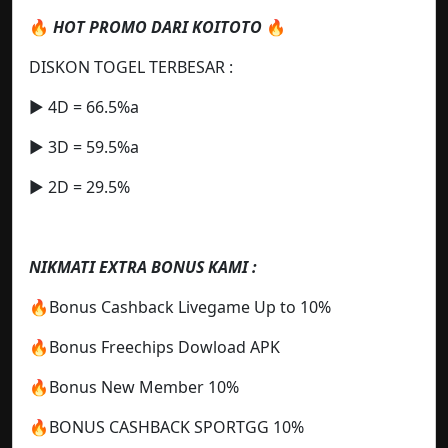
🔥
HOT PROMO DARI KOITOTO
🔥
DISKON TOGEL TERBESAR :
▶️ 4D = 66.5%a
▶️ 3D = 59.5%a
▶️ 2D = 29.5%
NIKMATI EXTRA BONUS KAMI :
🔥Bonus Cashback Livegame Up to 10%
🔥Bonus Freechips Dowload APK
🔥Bonus New Member 10%
🔥BONUS CASHBACK SPORTGG 10%