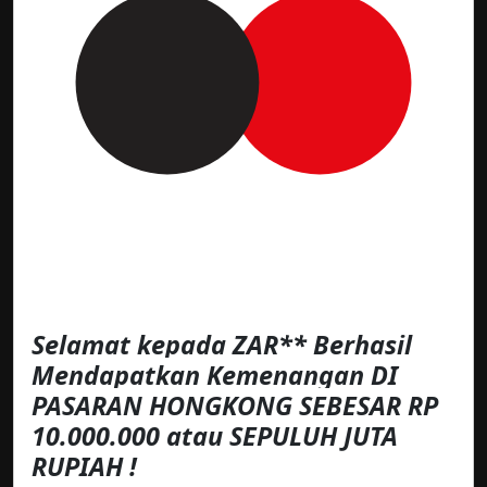
Selamat kepada ZAR** Berhasil
Mendapatkan Kemenangan DI
PASARAN HONGKONG SEBESAR RP
10.000.000 atau SEPULUH JUTA
RUPIAH !