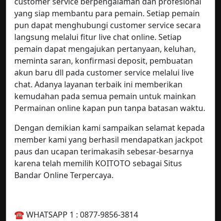
customer service berpengalaman dan profesional
yang siap membantu para pemain. Setiap pemain
pun dapat menghubungi customer service secara
langsung melalui fitur live chat online. Setiap
pemain dapat mengajukan pertanyaan, keluhan,
meminta saran, konfirmasi deposit, pembuatan
akun baru dll pada customer service melalui live
chat. Adanya layanan terbaik ini memberikan
kemudahan pada semua pemain untuk mainkan
Permainan online kapan pun tanpa batasan waktu.
Dengan demikian kami sampaikan selamat kepada
member kami yang berhasil mendapatkan jackpot
paus dan ucapan terimakasih sebesar-besarnya
karena telah memilih KOITOTO sebagai Situs
Bandar Online Terpercaya.
☎️ WHATSAPP 1 : 0877-9856-3814