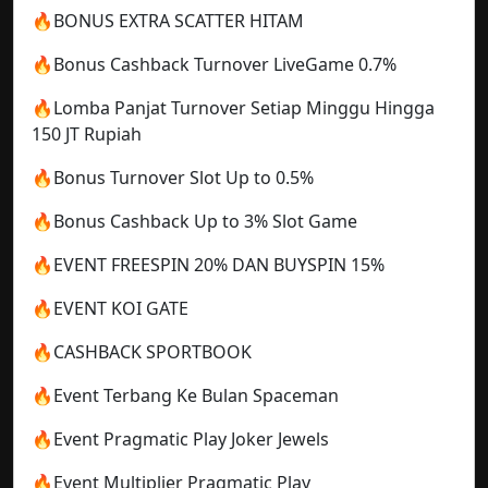
🔥BONUS EXTRA SCATTER HITAM
🔥Bonus Cashback Turnover LiveGame 0.7%
🔥Lomba Panjat Turnover Setiap Minggu Hingga
150 JT Rupiah
🔥Bonus Turnover Slot Up to 0.5%
🔥Bonus Cashback Up to 3% Slot Game
🔥EVENT FREESPIN 20% DAN BUYSPIN 15%
🔥EVENT KOI GATE
🔥
CASHBACK SPORTBOOK
🔥Event Terbang Ke Bulan Spaceman
🔥Event Pragmatic Play Joker Jewels
🔥Event Multiplier Pragmatic Play