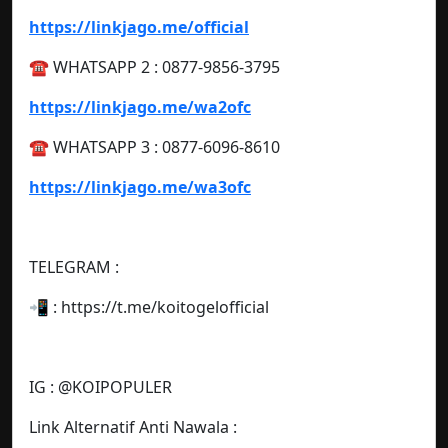
https://linkjago.me/official
☎️ WHATSAPP 2 : 0877-9856-3795
https://linkjago.me/wa2ofc
☎️ WHATSAPP 3 : 0877-6096-8610
https://linkjago.me/wa3ofc
TELEGRAM :
📲 : https://t.me/koitogelofficial
IG : @KOIPOPULER
Link Alternatif Anti Nawala :