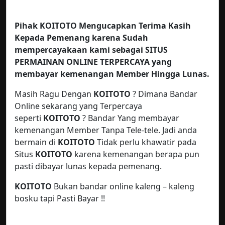
Pihak KOITOTO Mengucapkan Terima Kasih
Kepada Pemenang karena Sudah
mempercayakaan kami sebagai SITUS
PERMAINAN ONLINE TERPERCAYA yang
membayar kemenangan Member Hingga Lunas.
Masih Ragu Dengan
KOITOTO
? Dimana Bandar
Online sekarang yang Terpercaya
seperti
KOITOTO
? Bandar Yang membayar
kemenangan Member Tanpa Tele-tele. Jadi anda
bermain di
KOITOTO
Tidak perlu khawatir pada
Situs
KOITOTO
karena kemenangan berapa pun
pasti dibayar lunas kepada pemenang.
KOITOTO
Bukan bandar online kaleng – kaleng
bosku tapi Pasti Bayar !!