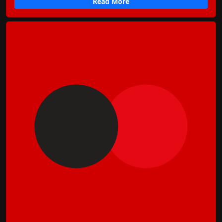
Read More