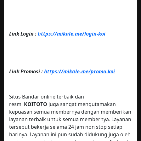
Link Login :
https://mikale.me/login-koi
Link Promosi :
https://mikale.me/promo-koi
Situs Bandar online terbaik dan
resmi
KOITOTO
juga sangat mengutamakan
kepuasan semua membernya dengan memberikan
layanan terbaik untuk semua membernya. Layanan
tersebut bekerja selama 24 jam non stop setiap
harinya. Layanan ini pun sudah didukung juga oleh