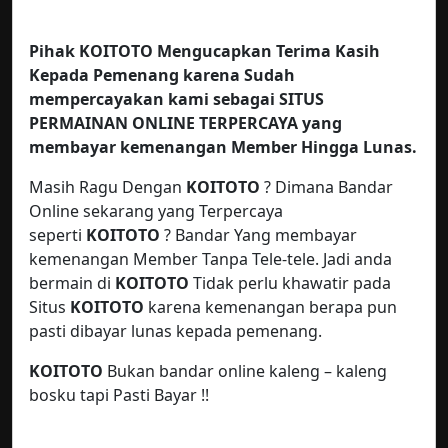
Pihak KOITOTO Mengucapkan Terima Kasih
Kepada Pemenang karena Sudah
mempercayakan kami sebagai SITUS
PERMAINAN ONLINE TERPERCAYA yang
membayar kemenangan Member Hingga Lunas.
Masih Ragu Dengan
KOITOTO
? Dimana Bandar
Online sekarang yang Terpercaya
seperti
KOITOTO
? Bandar Yang membayar
kemenangan Member Tanpa Tele-tele. Jadi anda
bermain di
KOITOTO
Tidak perlu khawatir pada
Situs
KOITOTO
karena kemenangan berapa pun
pasti dibayar lunas kepada pemenang.
KOITOTO
Bukan bandar online kaleng – kaleng
bosku tapi Pasti Bayar !!