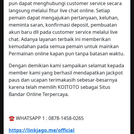
pun dapat menghubungi customer service secara
langsung melalui fitur live chat online. Setiap
pemain dapat mengajukan pertanyaan, keluhan,
meminta saran, konfirmasi deposit, pembuatan
akun baru dll pada customer service melalui live
chat. Adanya layanan terbaik ini memberikan
kemudahan pada semua pemain untuk mainkan
Permainan online kapan pun tanpa batasan waktu.
Dengan demikian kami sampaikan selamat kepada
member kami yang berhasil mendapatkan jackpot
paus dan ucapan terimakasih sebesar-besarnya
karena telah memilih KOITOTO sebagai Situs
Bandar Online Terpercaya.
☎️ WHATSAPP 1 : 0878-1458-0265
https://linkjago.me/official