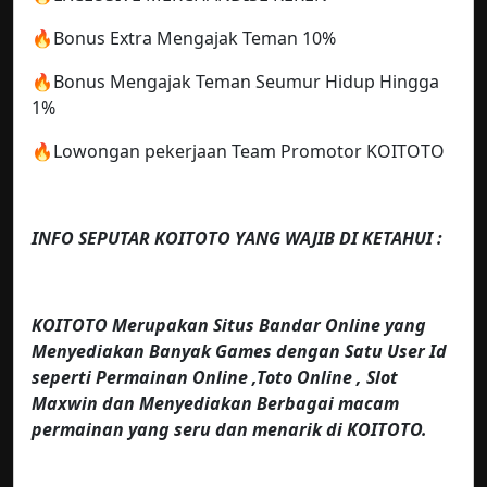
🔥Bonus Extra Mengajak Teman 10%
🔥Bonus Mengajak Teman Seumur Hidup Hingga
1%
🔥Lowongan pekerjaan Team Promotor KOITOTO
INFO SEPUTAR KOITOTO YANG WAJIB DI KETAHUI :
KOITOTO Merupakan Situs Bandar Online yang
Menyediakan Banyak Games dengan Satu User Id
seperti Permainan Online ,Toto Online , Slot
Maxwin dan Menyediakan Berbagai macam
permainan yang seru dan menarik di KOITOTO.