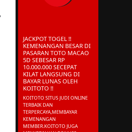
?
JACKPOT TOGEL !!
KEMENANGAN BESAR DI
PASARAN TOTO MACAO
5D SEBESAR RP
10.000.000 SECEPAT
KILAT LANGSUNG DI
BAYAR LUNAS OLEH
KOITOTO !!
KOITOTO SITUS JUDI ONLINE
TERBAIK DAN
TERPERCAYA,MEMBAYAR
KEMENANGAN
MEMBER.KOITOTO JUGA