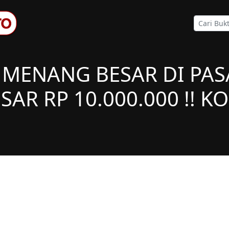
! MENANG BESAR DI PA
R RP 10.000.000 !! K