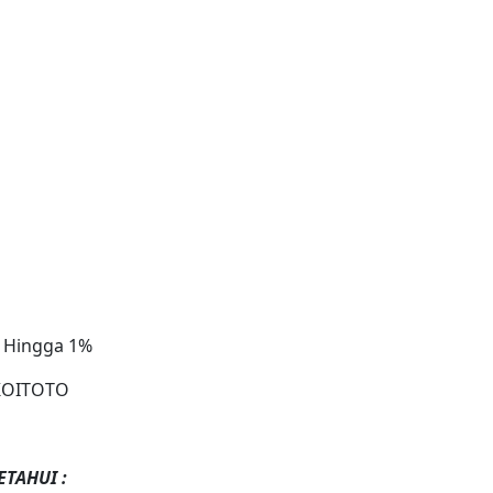
 Hingga 1%
KOITOTO
ETAHUI :