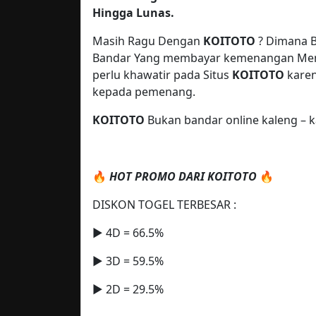
Hingga Lunas.
Masih Ragu Dengan
KOITOTO
? Dimana B
Bandar Yang membayar kemenangan Membe
perlu khawatir pada Situs
KOITOTO
karen
kepada pemenang.
KOITOTO
Bukan bandar online kaleng – ka
🔥
HOT PROMO DARI KOITOTO
🔥
DISKON TOGEL TERBESAR :
▶️ 4D = 66.5%
▶️ 3D = 59.5%
▶️ 2D = 29.5%