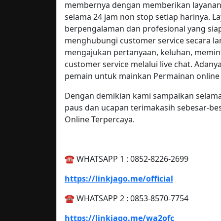
membernya dengan memberikan layanan t
selama 24 jam non stop setiap harinya. L
berpengalaman dan profesional yang sia
menghubungi customer service secara lang
mengajukan pertanyaan, keluhan, meminta
customer service melalui live chat. Ada
pemain untuk mainkan Permainan online 
Dengan demikian kami sampaikan selama
paus dan ucapan terimakasih sebesar-be
Online Terpercaya.
☎️ WHATSAPP 1 : 0852-8226-2699
https://linkjago.me/official
☎️ WHATSAPP 2 : 0853-8570-7754
https://linkjago.me/wa2ofc