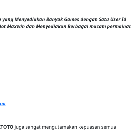
e yang Menyediakan Banyak Games dengan Satu User Id
 , Slot Maxwin dan Menyediakan Berbagai macam permaina
koi
ITOTO
juga sangat mengutamakan kepuasan semua