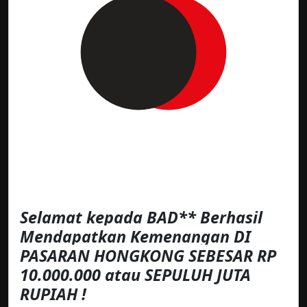
Selamat kepada BAD** Berhasil
Mendapatkan Kemenangan DI
PASARAN HONGKONG SEBESAR RP
10.000.000 atau SEPULUH JUTA
RUPIAH !