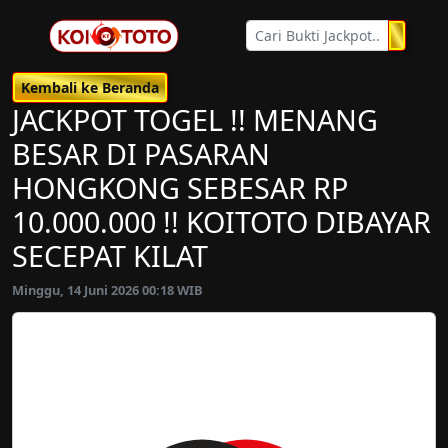
Kembali ke Beranda
JACKPOT TOGEL !! MENANG
BESAR DI PASARAN
HONGKONG SEBESAR RP
10.000.000 !! KOITOTO DIBAYAR
SECEPAT KILAT
Minggu, 14 Juni 2026 00:18 WIB