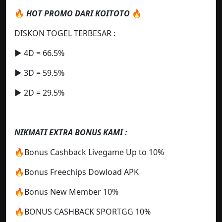
🔥
HOT PROMO DARI KOITOTO
🔥
DISKON TOGEL TERBESAR :
▶️ 4D = 66.5%
▶️ 3D = 59.5%
▶️ 2D = 29.5%
NIKMATI EXTRA BONUS KAMI :
🔥Bonus Cashback Livegame Up to 10%
🔥Bonus Freechips Dowload APK
🔥Bonus New Member 10%
🔥BONUS CASHBACK SPORTGG 10%