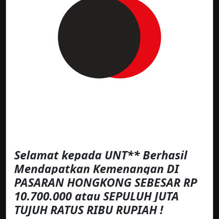
Selamat kepada UNT** Berhasil
Mendapatkan Kemenangan DI
PASARAN HONGKONG SEBESAR RP
10.700.000 atau SEPULUH JUTA
TUJUH RATUS RIBU RUPIAH !