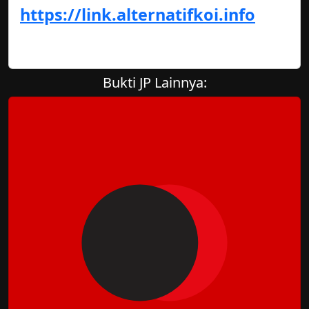
https://link.alternatifkoi.info
Bukti JP Lainnya: