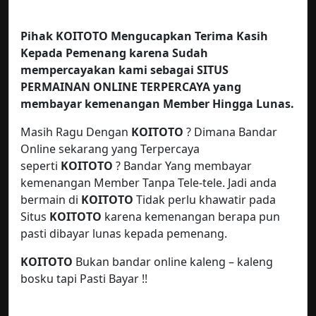
Pihak KOITOTO Mengucapkan Terima Kasih
Kepada Pemenang karena Sudah
mempercayakan kami sebagai SITUS
PERMAINAN ONLINE TERPERCAYA yang
membayar kemenangan Member Hingga Lunas.
Masih Ragu Dengan
KOITOTO
? Dimana Bandar
Online sekarang yang Terpercaya
seperti
KOITOTO
? Bandar Yang membayar
kemenangan Member Tanpa Tele-tele. Jadi anda
bermain di
KOITOTO
Tidak perlu khawatir pada
Situs
KOITOTO
karena kemenangan berapa pun
pasti dibayar lunas kepada pemenang.
KOITOTO
Bukan bandar online kaleng – kaleng
bosku tapi Pasti Bayar !!