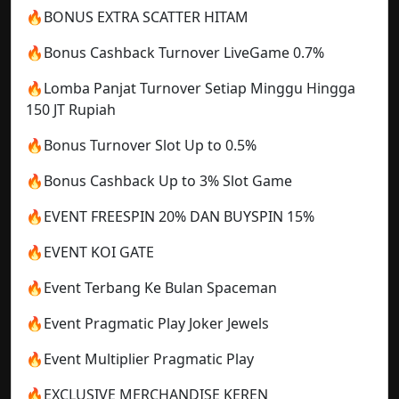
🔥BONUS EXTRA SCATTER HITAM
🔥Bonus Cashback Turnover LiveGame 0.7%
🔥Lomba Panjat Turnover Setiap Minggu Hingga
150 JT Rupiah
🔥Bonus Turnover Slot Up to 0.5%
🔥Bonus Cashback Up to 3% Slot Game
🔥EVENT FREESPIN 20% DAN BUYSPIN 15%
🔥EVENT KOI GATE
🔥Event Terbang Ke Bulan Spaceman
🔥Event Pragmatic Play Joker Jewels
🔥Event Multiplier Pragmatic Play
🔥EXCLUSIVE MERCHANDISE KEREN