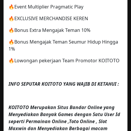
🔥Event Multiplier Pragmatic Play
🔥EXCLUSIVE MERCHANDISE KEREN
🔥Bonus Extra Mengajak Teman 10%
🔥Bonus Mengajak Teman Seumur Hidup Hingga
1%
🔥Lowongan pekerjaan Team Promotor KOITOTO
INFO SEPUTAR KOITOTO YANG WAJIB DI KETAHUI :
KOITOTO Merupakan Situs Bandar Online yang
Menyediakan Banyak Games dengan Satu User Id
seperti Permainan Online ,Toto Online , Slot
Maxwin dan Menyediakan Berbagai macam