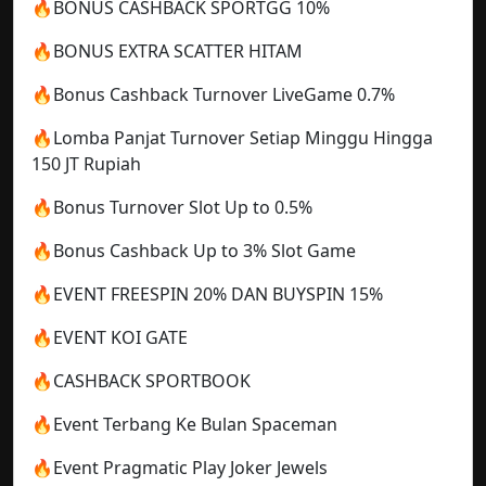
🔥BONUS CASHBACK SPORTGG 10%
🔥BONUS EXTRA SCATTER HITAM
🔥Bonus Cashback Turnover LiveGame 0.7%
🔥Lomba Panjat Turnover Setiap Minggu Hingga
150 JT Rupiah
🔥Bonus Turnover Slot Up to 0.5%
🔥Bonus Cashback Up to 3% Slot Game
🔥EVENT FREESPIN 20% DAN BUYSPIN 15%
🔥EVENT KOI GATE
🔥
CASHBACK SPORTBOOK
🔥Event Terbang Ke Bulan Spaceman
🔥Event Pragmatic Play Joker Jewels