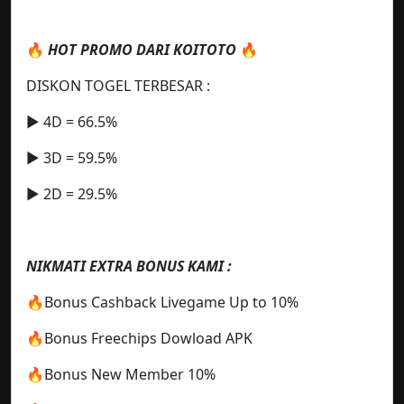
🔥
HOT PROMO DARI KOITOTO
🔥
DISKON TOGEL TERBESAR :
▶️ 4D = 66.5%
▶️ 3D = 59.5%
▶️ 2D = 29.5%
NIKMATI EXTRA BONUS KAMI :
🔥Bonus Cashback Livegame Up to 10%
🔥Bonus Freechips Dowload APK
🔥Bonus New Member 10%