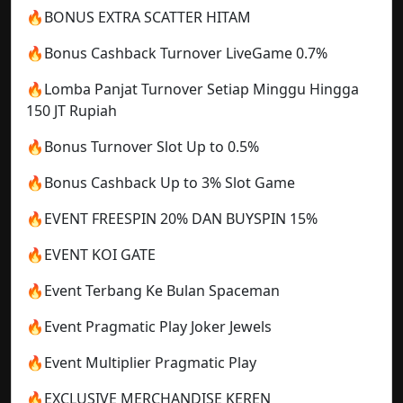
🔥BONUS EXTRA SCATTER HITAM
🔥Bonus Cashback Turnover LiveGame 0.7%
🔥Lomba Panjat Turnover Setiap Minggu Hingga
150 JT Rupiah
🔥Bonus Turnover Slot Up to 0.5%
🔥Bonus Cashback Up to 3% Slot Game
🔥EVENT FREESPIN 20% DAN BUYSPIN 15%
🔥EVENT KOI GATE
🔥Event Terbang Ke Bulan Spaceman
🔥Event Pragmatic Play Joker Jewels
🔥Event Multiplier Pragmatic Play
🔥EXCLUSIVE MERCHANDISE KEREN