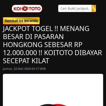
Kembali ke Beranda
JACKPOT TOGEL !! MENANG
BESAR DI PASARAN
HONGKONG SEBESAR RP
12.000.000 !! KOITOTO DIBAYAR
SECEPAT KILAT
Jumat, 22 Mei 2026 03:17 WIB