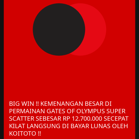
BIG WIN !! KEMENANGAN BESAR DI
PERMAINAN GATES OF OLYMPUS SUPER
SCATTER SEBESAR RP 12.700.000 SECEPAT
KILAT LANGSUNG DI BAYAR LUNAS OLEH
KOITOTO !!