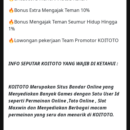
🔥Bonus Extra Mengajak Teman 10%
🔥Bonus Mengajak Teman Seumur Hidup Hingga
1%
🔥Lowongan pekerjaan Team Promotor KOITOTO
INFO SEPUTAR KOITOTO YANG WAJIB DI KETAHUI :
KOITOTO Merupakan Situs Bandar Online yang
Menyediakan Banyak Games dengan Satu User Id
seperti Permainan Online ,Toto Online , Slot
Maxwin dan Menyediakan Berbagai macam
permainan yang seru dan menarik di KOITOTO.