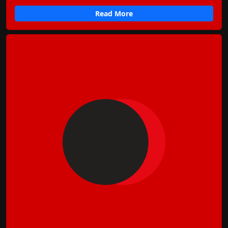
Read More