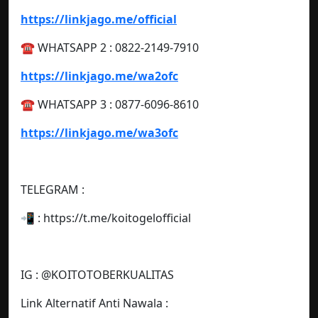
https://linkjago.me/official
☎️ WHATSAPP 2 : 0822-2149-7910
https://linkjago.me/wa2ofc
☎️ WHATSAPP 3 : 0877-6096-8610
https://linkjago.me/wa3ofc
TELEGRAM :
📲 : https://t.me/koitogelofficial
IG : @KOITOTOBERKUALITAS
Link Alternatif Anti Nawala :