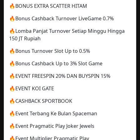
🔥BONUS EXTRA SCATTER HITAM
🔥Bonus Cashback Turnover LiveGame 0.7%
🔥Lomba Panjat Turnover Setiap Minggu Hingga
150 JT Rupiah
🔥Bonus Turnover Slot Up to 0.5%
🔥Bonus Cashback Up to 3% Slot Game
🔥EVENT FREESPIN 20% DAN BUYSPIN 15%
🔥EVENT KOI GATE
🔥
CASHBACK SPORTBOOK
🔥Event Terbang Ke Bulan Spaceman
🔥Event Pragmatic Play Joker Jewels
🔥Event Multiplier Pragmatic Play