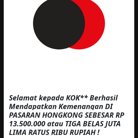
Selamat kepada KOK** Berhasil
Mendapatkan Kemenangan DI
PASARAN HONGKONG SEBESAR RP
13.500.000 atau TIGA BELAS JUTA
LIMA RATUS RIBU RUPIAH !