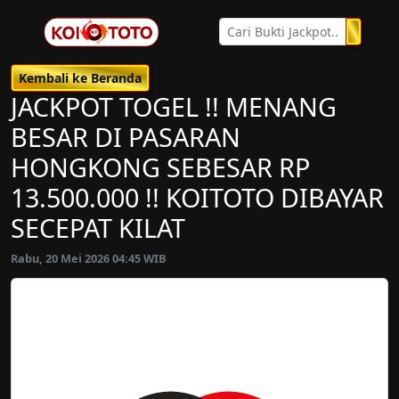
Kembali ke Beranda
JACKPOT TOGEL !! MENANG
BESAR DI PASARAN
HONGKONG SEBESAR RP
13.500.000 !! KOITOTO DIBAYAR
SECEPAT KILAT
Rabu, 20 Mei 2026 04:45 WIB