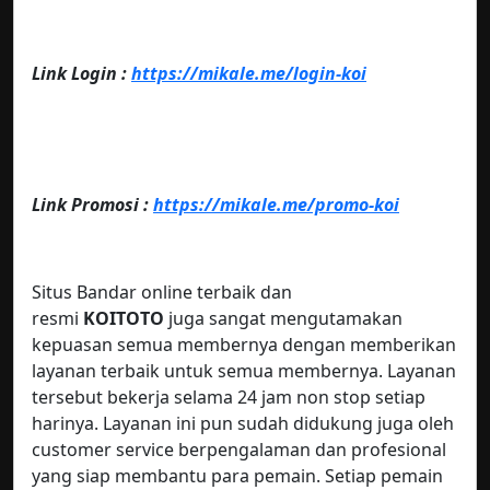
Link Login :
https://mikale.me/login-koi
Link Promosi :
https://mikale.me/promo-koi
Situs Bandar online terbaik dan
resmi
KOITOTO
juga sangat mengutamakan
kepuasan semua membernya dengan memberikan
layanan terbaik untuk semua membernya. Layanan
tersebut bekerja selama 24 jam non stop setiap
harinya. Layanan ini pun sudah didukung juga oleh
customer service berpengalaman dan profesional
yang siap membantu para pemain. Setiap pemain