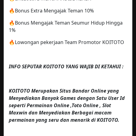
🔥Bonus Extra Mengajak Teman 10%
🔥Bonus Mengajak Teman Seumur Hidup Hingga
1%
🔥Lowongan pekerjaan Team Promotor KOITOTO
INFO SEPUTAR KOITOTO YANG WAJIB DI KETAHUI :
KOITOTO Merupakan Situs Bandar Online yang
Menyediakan Banyak Games dengan Satu User Id
seperti Permainan Online ,Toto Online , Slot
Maxwin dan Menyediakan Berbagai macam
permainan yang seru dan menarik di KOITOTO.