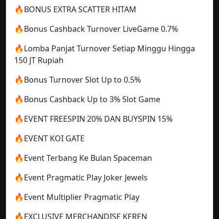
🔥BONUS EXTRA SCATTER HITAM
🔥Bonus Cashback Turnover LiveGame 0.7%
🔥Lomba Panjat Turnover Setiap Minggu Hingga
150 JT Rupiah
🔥Bonus Turnover Slot Up to 0.5%
🔥Bonus Cashback Up to 3% Slot Game
🔥EVENT FREESPIN 20% DAN BUYSPIN 15%
🔥EVENT KOI GATE
🔥Event Terbang Ke Bulan Spaceman
🔥Event Pragmatic Play Joker Jewels
🔥Event Multiplier Pragmatic Play
🔥EXCLUSIVE MERCHANDISE KEREN