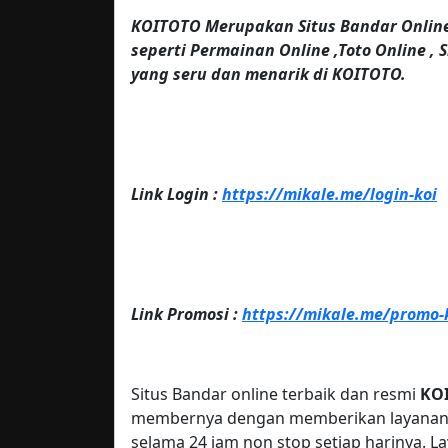
KOITOTO Merupakan Situs Bandar Onlin
seperti Permainan Online ,Toto Online
yang seru dan menarik di KOITOTO.
Link Login :
https://mikale.me/login-koi
Link Promosi :
https://mikale.me/promo-
Situs Bandar online terbaik dan resmi
KO
membernya dengan memberikan layanan t
selama 24 jam non stop setiap harinya. L