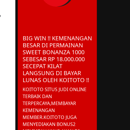
?
BIG WIN !! KEMENANGAN
BESAR DI PERMAINAN
SWEET BONANZA 1000
SEBESAR RP 18.000.000
SECEPAT KILAT
LANGSUNG DI BAYAR
LUNAS OLEH KOITOTO !!
KOITOTO SITUS JUDI ONLINE
TERBAIK DAN
TERPERCAYA,MEMBAYAR
KEMENANGAN
MEMBER.KOITOTO JUGA
MENYEDIAKAN BONUS2