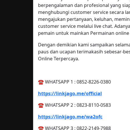
berpengalaman dan profesional yang sia
menghubungi customer service secara lang
mengajukan pertanyaan, keluhan, meminta
customer service melalui live chat. Ada
pemain untuk mainkan Permainan online 
Dengan demikian kami sampaikan selama
paus dan ucapan terimakasih sebesar-be
Online Terpercaya.
☎️ WHATSAPP 1 : 0852-8226-0380
https://linkjago.me/official
☎️ WHATSAPP 2 : 0823-8110-0583
https://linkjago.me/wa2ofc
☎️ WHATSAPP 3 : 0822-2149-7988