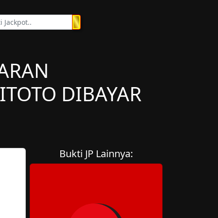
SARAN
OITOTO DIBAYAR
Bukti JP Lainnya: