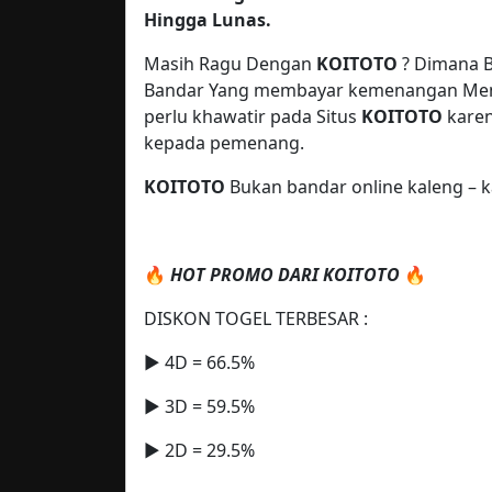
Hingga Lunas.
Masih Ragu Dengan
KOITOTO
? Dimana B
Bandar Yang membayar kemenangan Membe
perlu khawatir pada Situs
KOITOTO
karen
kepada pemenang.
KOITOTO
Bukan bandar online kaleng – ka
🔥
HOT PROMO DARI KOITOTO
🔥
DISKON TOGEL TERBESAR :
▶️ 4D = 66.5%
▶️ 3D = 59.5%
▶️ 2D = 29.5%