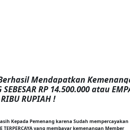
 Berhasil Mendapatkan Kemenang
SEBESAR RP 14.500.000 atau EMP
 RIBU RUPIAH !
Kasih Kepada Pemenang karena Sudah mempercayakan
NE TERPERCAYA yang membayar kemenangan Member