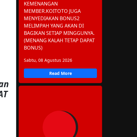
KEMENANGAN
MEMBER.KOITOTO JUGA
MENYEDIAKAN BONUS2
MELIMPAH YANG AKAN DI
BAGIKAN SETIAP MINGGUNYA.
(MENANG KALAH TETAP DAPAT
BONUS)
Sabtu, 08 Agustus 2026
Read More
an
AT