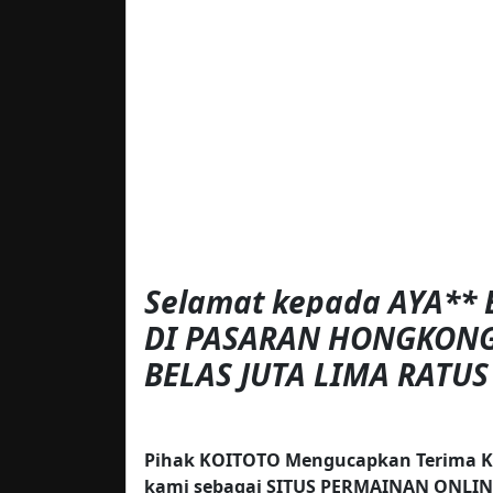
Selamat kepada AYA**
DI PASARAN HONGKONG 
BELAS JUTA LIMA RATUS
Pihak KOITOTO Mengucapkan Terima 
kami sebagai SITUS PERMAINAN ONLI