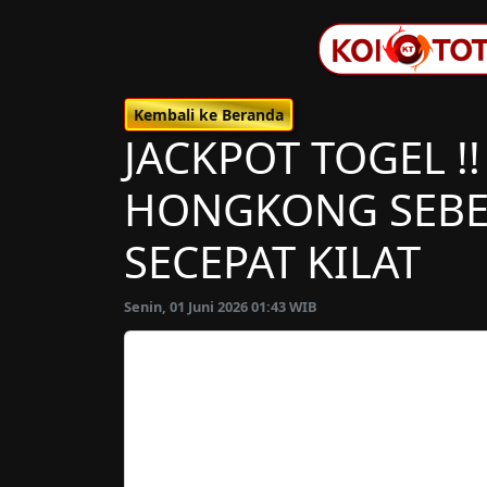
Kembali ke Beranda
JACKPOT TOGEL !
HONGKONG SEBESA
SECEPAT KILAT
Senin, 01 Juni 2026 01:43 WIB