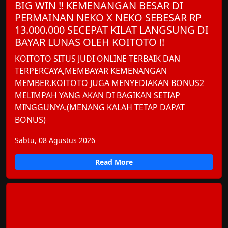
BIG WIN !! KEMENANGAN BESAR DI
PERMAINAN NEKO X NEKO SEBESAR RP
13.000.000 SECEPAT KILAT LANGSUNG DI
BAYAR LUNAS OLEH KOITOTO !!
KOITOTO SITUS JUDI ONLINE TERBAIK DAN
TERPERCAYA,MEMBAYAR KEMENANGAN
MEMBER.KOITOTO JUGA MENYEDIAKAN BONUS2
MELIMPAH YANG AKAN DI BAGIKAN SETIAP
MINGGUNYA.(MENANG KALAH TETAP DAPAT
BONUS)
Sabtu, 08 Agustus 2026
Read More