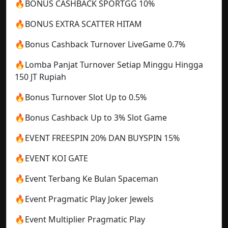
🔥BONUS CASHBACK SPORTGG 10%
🔥BONUS EXTRA SCATTER HITAM
🔥Bonus Cashback Turnover LiveGame 0.7%
🔥Lomba Panjat Turnover Setiap Minggu Hingga
150 JT Rupiah
🔥Bonus Turnover Slot Up to 0.5%
🔥Bonus Cashback Up to 3% Slot Game
🔥EVENT FREESPIN 20% DAN BUYSPIN 15%
🔥EVENT KOI GATE
🔥Event Terbang Ke Bulan Spaceman
🔥Event Pragmatic Play Joker Jewels
🔥Event Multiplier Pragmatic Play