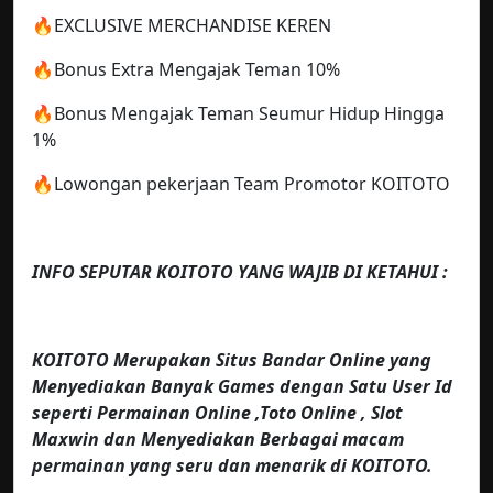
🔥EXCLUSIVE MERCHANDISE KEREN
🔥Bonus Extra Mengajak Teman 10%
🔥Bonus Mengajak Teman Seumur Hidup Hingga
1%
🔥Lowongan pekerjaan Team Promotor KOITOTO
INFO SEPUTAR KOITOTO YANG WAJIB DI KETAHUI :
KOITOTO Merupakan Situs Bandar Online yang
Menyediakan Banyak Games dengan Satu User Id
seperti Permainan Online ,Toto Online , Slot
Maxwin dan Menyediakan Berbagai macam
permainan yang seru dan menarik di KOITOTO.