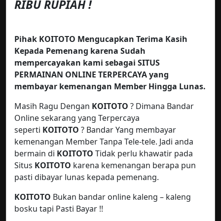
RIBU RUPIAH !
Pihak KOITOTO Mengucapkan Terima Kasih
Kepada Pemenang karena Sudah
mempercayakan kami sebagai SITUS
PERMAINAN ONLINE TERPERCAYA yang
membayar kemenangan Member Hingga Lunas.
Masih Ragu Dengan
KOITOTO
? Dimana Bandar
Online sekarang yang Terpercaya
seperti
KOITOTO
? Bandar Yang membayar
kemenangan Member Tanpa Tele-tele. Jadi anda
bermain di
KOITOTO
Tidak perlu khawatir pada
Situs
KOITOTO
karena kemenangan berapa pun
pasti dibayar lunas kepada pemenang.
KOITOTO
Bukan bandar online kaleng – kaleng
bosku tapi Pasti Bayar !!