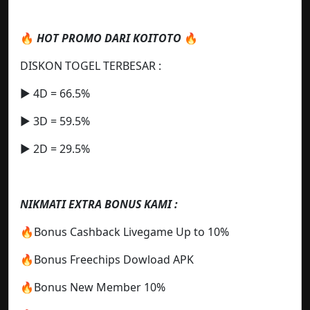
🔥
HOT PROMO DARI KOITOTO
🔥
DISKON TOGEL TERBESAR :
▶️ 4D = 66.5%
▶️ 3D = 59.5%
▶️ 2D = 29.5%
NIKMATI EXTRA BONUS KAMI :
🔥Bonus Cashback Livegame Up to 10%
🔥Bonus Freechips Dowload APK
🔥Bonus New Member 10%