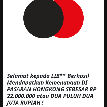
Selamat kepada LIB** Berhasil
Mendapatkan Kemenangan DI
PASARAN HONGKONG SEBESAR RP
22.000.000 atau DUA PULUH DUA
JUTA RUPIAH !