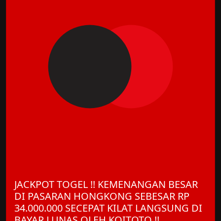
JACKPOT TOGEL !! KEMENANGAN BESAR
DI PASARAN HONGKONG SEBESAR RP
34.000.000 SECEPAT KILAT LANGSUNG DI
BAYAR LUNAS OLEH KOITOTO !!