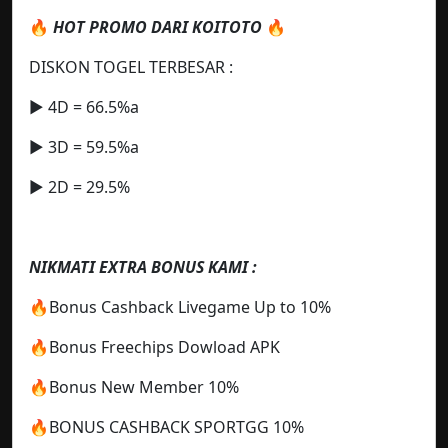
🔥
HOT PROMO DARI KOITOTO
🔥
DISKON TOGEL TERBESAR :
▶️ 4D = 66.5%a
▶️ 3D = 59.5%a
▶️ 2D = 29.5%
NIKMATI EXTRA BONUS KAMI :
🔥Bonus Cashback Livegame Up to 10%
🔥Bonus Freechips Dowload APK
🔥Bonus New Member 10%
🔥BONUS CASHBACK SPORTGG 10%