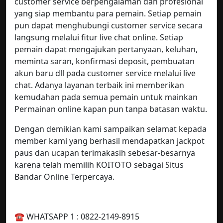
customer service berpengalaman dan profesional
yang siap membantu para pemain. Setiap pemain
pun dapat menghubungi customer service secara
langsung melalui fitur live chat online. Setiap
pemain dapat mengajukan pertanyaan, keluhan,
meminta saran, konfirmasi deposit, pembuatan
akun baru dll pada customer service melalui live
chat. Adanya layanan terbaik ini memberikan
kemudahan pada semua pemain untuk mainkan
Permainan online kapan pun tanpa batasan waktu.
Dengan demikian kami sampaikan selamat kepada
member kami yang berhasil mendapatkan jackpot
paus dan ucapan terimakasih sebesar-besarnya
karena telah memilih KOITOTO sebagai Situs
Bandar Online Terpercaya.
☎️ WHATSAPP 1 : 0822-2149-8915