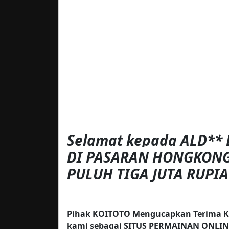
Selamat kepada ALD**
DI PASARAN HONGKONG 
PULUH TIGA JUTA RUPIA
Pihak KOITOTO Mengucapkan Terima 
kami sebagai SITUS PERMAINAN ONLI