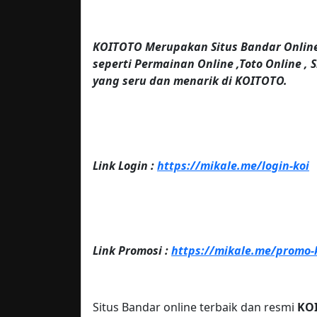
KOITOTO Merupakan Situs Bandar Onlin
seperti Permainan Online ,Toto Online
yang seru dan menarik di KOITOTO.
Link Login :
https://mikale.me/login-koi
Link Promosi :
https://mikale.me/promo-
Situs Bandar online terbaik dan resmi
KO