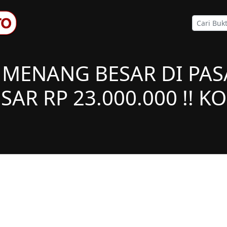
! MENANG BESAR DI PA
R RP 23.000.000 !! K