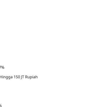
.7%
Hingga 150 JT Rupiah
%