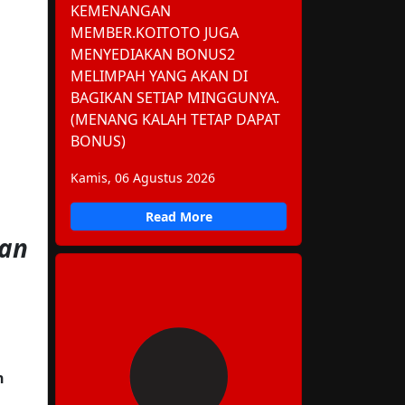
KEMENANGAN
MEMBER.KOITOTO JUGA
MENYEDIAKAN BONUS2
MELIMPAH YANG AKAN DI
BAGIKAN SETIAP MINGGUNYA.
(MENANG KALAH TETAP DAPAT
BONUS)
Kamis, 06 Agustus 2026
Read More
gan
n