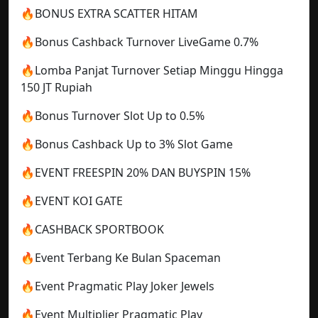
🔥BONUS EXTRA SCATTER HITAM
🔥Bonus Cashback Turnover LiveGame 0.7%
🔥Lomba Panjat Turnover Setiap Minggu Hingga
150 JT Rupiah
🔥Bonus Turnover Slot Up to 0.5%
🔥Bonus Cashback Up to 3% Slot Game
🔥EVENT FREESPIN 20% DAN BUYSPIN 15%
🔥EVENT KOI GATE
🔥
CASHBACK SPORTBOOK
🔥Event Terbang Ke Bulan Spaceman
🔥Event Pragmatic Play Joker Jewels
🔥Event Multiplier Pragmatic Play