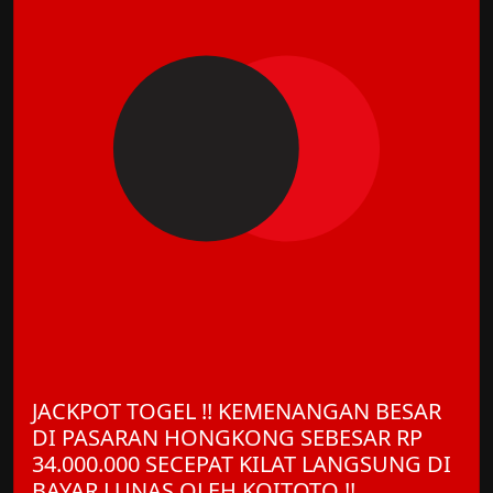
JACKPOT TOGEL !! KEMENANGAN BESAR
DI PASARAN HONGKONG SEBESAR RP
34.000.000 SECEPAT KILAT LANGSUNG DI
BAYAR LUNAS OLEH KOITOTO !!