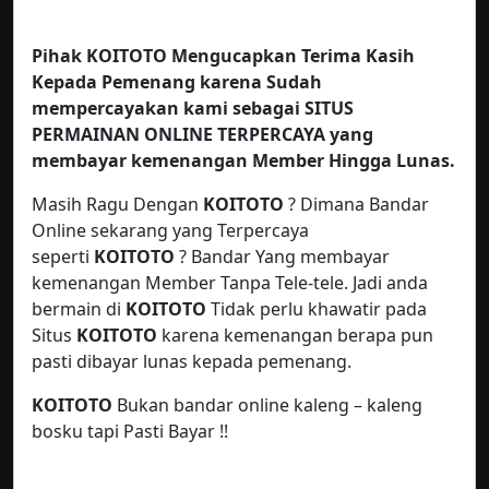
Pihak KOITOTO Mengucapkan Terima Kasih
Kepada Pemenang karena Sudah
mempercayakan kami sebagai SITUS
PERMAINAN ONLINE TERPERCAYA yang
membayar kemenangan Member Hingga Lunas.
Masih Ragu Dengan
KOITOTO
? Dimana Bandar
Online sekarang yang Terpercaya
seperti
KOITOTO
? Bandar Yang membayar
kemenangan Member Tanpa Tele-tele. Jadi anda
bermain di
KOITOTO
Tidak perlu khawatir pada
Situs
KOITOTO
karena kemenangan berapa pun
pasti dibayar lunas kepada pemenang.
KOITOTO
Bukan bandar online kaleng – kaleng
bosku tapi Pasti Bayar !!