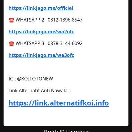
https://linkjago.me/official
☎️ WHATSAPP 2 : 0812-1396-8547
https://linkjago.me/wa2ofc
☎️ WHATSAPP 3 : 0878-3144-6092
https://linkjago.me/wa3ofc
IG : @KOITOTONEW
Link Alternatif Anti Nawala :
https://link.alternatifkoi.info
Bukti JP Lainnya: