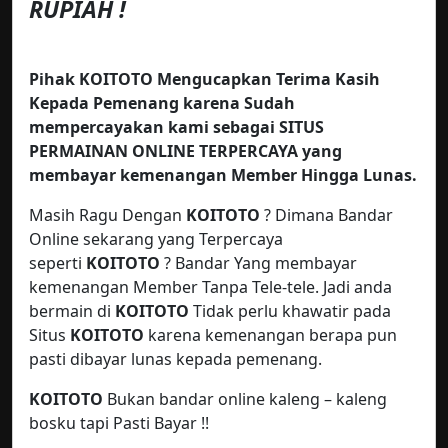
RUPIAH !
Pihak KOITOTO Mengucapkan Terima Kasih
Kepada Pemenang karena Sudah
mempercayakan kami sebagai SITUS
PERMAINAN ONLINE TERPERCAYA yang
membayar kemenangan Member Hingga Lunas.
Masih Ragu Dengan
KOITOTO
? Dimana Bandar
Online sekarang yang Terpercaya
seperti
KOITOTO
? Bandar Yang membayar
kemenangan Member Tanpa Tele-tele. Jadi anda
bermain di
KOITOTO
Tidak perlu khawatir pada
Situs
KOITOTO
karena kemenangan berapa pun
pasti dibayar lunas kepada pemenang.
KOITOTO
Bukan bandar online kaleng – kaleng
bosku tapi Pasti Bayar !!