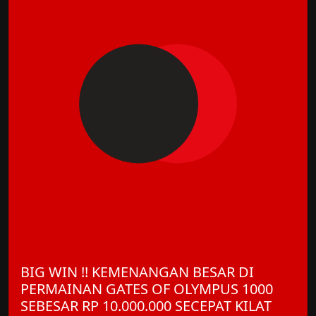
BIG WIN !! KEMENANGAN BESAR DI
PERMAINAN GATES OF OLYMPUS 1000
SEBESAR RP 10.000.000 SECEPAT KILAT