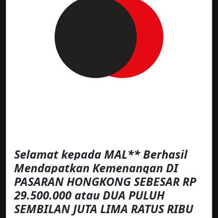
Selamat kepada MAL** Berhasil
Mendapatkan Kemenangan DI
PASARAN HONGKONG SEBESAR RP
29.500.000 atau DUA PULUH
SEMBILAN JUTA LIMA RATUS RIBU