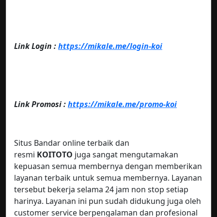
Link Login :
https://mikale.me/login-koi
Link Promosi :
https://mikale.me/promo-koi
Situs Bandar online terbaik dan
resmi
KOITOTO
juga sangat mengutamakan
kepuasan semua membernya dengan memberikan
layanan terbaik untuk semua membernya. Layanan
tersebut bekerja selama 24 jam non stop setiap
harinya. Layanan ini pun sudah didukung juga oleh
customer service berpengalaman dan profesional