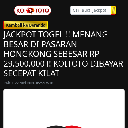
Kembali ke Beranda
JACKPOT TOGEL !! MENANG
BESAR DI PASARAN
HONGKONG SEBESAR RP
29.500.000 !! KOITOTO DIBAYAR
SECEPAT KILAT
Rabu, 27 Mei 2026 05:59 WIB