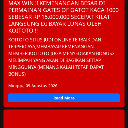
MAX WIN !! KEMENANGAN BESAR DI
PERMAINAN GATES OF GATOT KACA 1000
SEBESAR RP 15.000.000 SECEPAT KILAT
LANGSUNG DI BAYAR LUNAS OLEH
KOITOTO !!
KOITOTO SITUS JUDI ONLINE TERBAIK DAN
TERPERCAYA,MEMBAYAR KEMENANGAN
MEMBER.KOITOTO JUGA MENYEDIAKAN BONUS2
MELIMPAH YANG AKAN DI BAGIKAN SETIAP
MINGGUNYA.(MENANG KALAH TETAP DAPAT
BONUS)
Minggu, 09 Agustus 2026
Read More