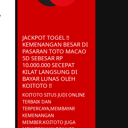
?
JACKPOT TOGEL !!
KEMENANGAN BESAR DI
PASARAN TOTO MACAO
5D SEBESAR RP
10.000.000 SECEPAT
KILAT LANGSUNG DI
BAYAR LUNAS OLEH
KOITOTO !!
KOITOTO SITUS JUDI ONLINE
TERBAIK DAN
TERPERCAYA,MEMBAYAR
KEMENANGAN
MEMBER.KOITOTO JUGA