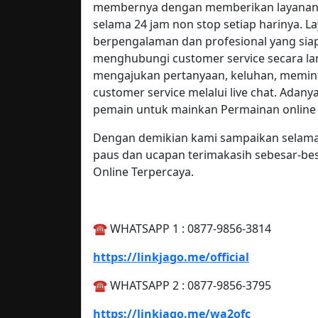
membernya dengan memberikan layanan t
selama 24 jam non stop setiap harinya. L
berpengalaman dan profesional yang sia
menghubungi customer service secara lang
mengajukan pertanyaan, keluhan, meminta
customer service melalui live chat. Ada
pemain untuk mainkan Permainan online 
Dengan demikian kami sampaikan selama
paus dan ucapan terimakasih sebesar-be
Online Terpercaya.
☎️ WHATSAPP 1 : 0877-9856-3814
https://linkjago.me/official
☎️ WHATSAPP 2 : 0877-9856-3795
https://linkjago.me/wa2ofc