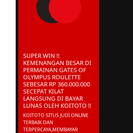
SUPER WIN !!
KEMENANGAN BESAR DI
PERMAINAN GATES OF
OLYMPUS ROULETTE
SEBESAR RP 360.000.000
SECEPAT KILAT
LANGSUNG DI BAYAR
LUNAS OLEH KOITOTO !!
KOITOTO SITUS JUDI ONLINE
TERBAIK DAN
TERPERCAYA,MEMBAYAR