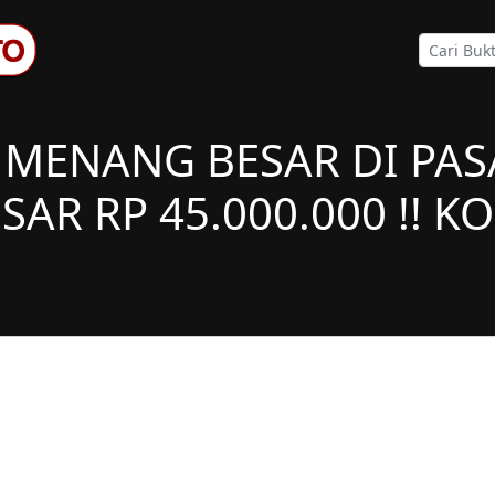
! MENANG BESAR DI PA
R RP 45.000.000 !! K