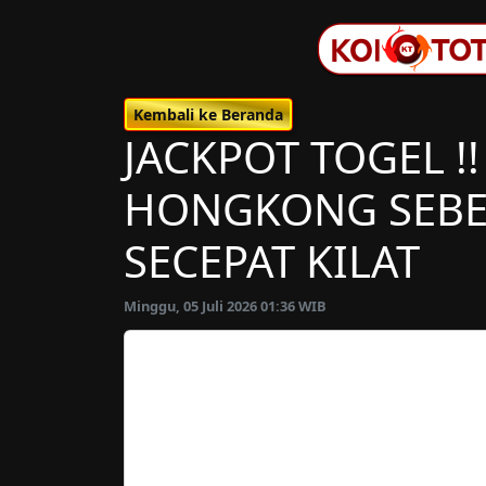
Kembali ke Beranda
JACKPOT TOGEL !
HONGKONG SEBESA
SECEPAT KILAT
Minggu, 05 Juli 2026 01:36 WIB