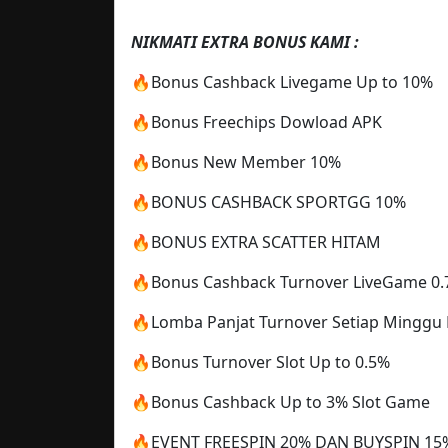
NIKMATI EXTRA BONUS KAMI :
🔥Bonus Cashback Livegame Up to 10%
🔥Bonus Freechips Dowload APK
🔥Bonus New Member 10%
🔥BONUS CASHBACK SPORTGG 10%
🔥BONUS EXTRA SCATTER HITAM
🔥Bonus Cashback Turnover LiveGame 0
🔥Lomba Panjat Turnover Setiap Minggu 
🔥Bonus Turnover Slot Up to 0.5%
🔥Bonus Cashback Up to 3% Slot Game
🔥EVENT FREESPIN 20% DAN BUYSPIN 15