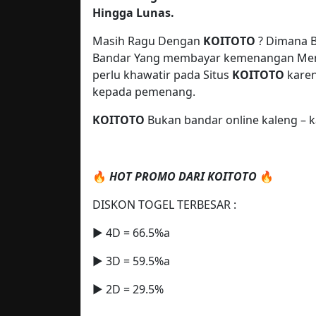
Hingga Lunas.
Masih Ragu Dengan
KOITOTO
? Dimana B
Bandar Yang membayar kemenangan Membe
perlu khawatir pada Situs
KOITOTO
karen
kepada pemenang.
KOITOTO
Bukan bandar online kaleng – ka
🔥
HOT PROMO DARI KOITOTO
🔥
DISKON TOGEL TERBESAR :
▶️ 4D = 66.5%a
▶️ 3D = 59.5%a
▶️ 2D = 29.5%