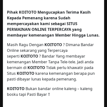
Pihak KOITOTO Mengucapkan Terima Kasih
Kepada Pemenang karena Sudah
mempercayakan kami sebagai SITUS
PERMAINAN ONLINE TERPERCAYA yang
membayar kemenangan Member Hingga Lunas.
Masih Ragu Dengan
KOITOTO
? Dimana Bandar
Online sekarang yang Terpercaya
seperti
KOITOTO
? Bandar Yang membayar
kemenangan Member Tanpa Tele-tele. Jadi anda
bermain di
KOITOTO
Tidak perlu khawatir pada
Situs
KOITOTO
karena kemenangan berapa pun
pasti dibayar lunas kepada pemenang.
KOITOTO
Bukan bandar online kaleng – kaleng
bosku tapi Pasti Bayar !!