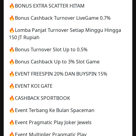
🔥BONUS EXTRA SCATTER HITAM
🔥Bonus Cashback Turnover LiveGame 0.7%
🔥Lomba Panjat Turnover Setiap Minggu Hingga
150 JT Rupiah
🔥Bonus Turnover Slot Up to 0.5%
🔥Bonus Cashback Up to 3% Slot Game
🔥EVENT FREESPIN 20% DAN BUYSPIN 15%
🔥EVENT KOI GATE
🔥
CASHBACK SPORTBOOK
🔥Event Terbang Ke Bulan Spaceman
🔥Event Pragmatic Play Joker Jewels
🔥Event Multiplier Pragmatic Play