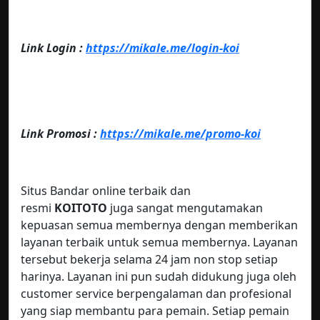
Link Login :
https://mikale.me/login-koi
Link Promosi :
https://mikale.me/promo-koi
Situs Bandar online terbaik dan
resmi
KOITOTO
juga sangat mengutamakan
kepuasan semua membernya dengan memberikan
layanan terbaik untuk semua membernya. Layanan
tersebut bekerja selama 24 jam non stop setiap
harinya. Layanan ini pun sudah didukung juga oleh
customer service berpengalaman dan profesional
yang siap membantu para pemain. Setiap pemain