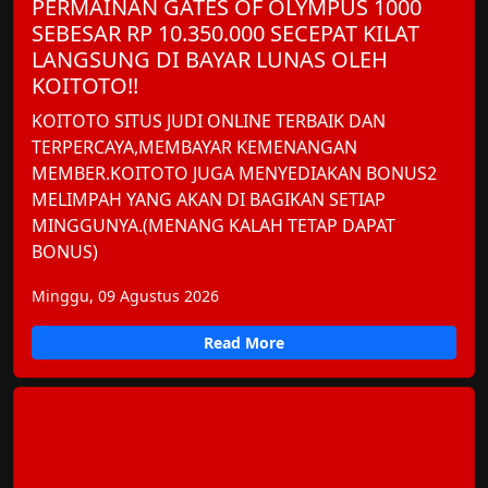
PERMAINAN GATES OF OLYMPUS 1000
SEBESAR RP 10.350.000 SECEPAT KILAT
LANGSUNG DI BAYAR LUNAS OLEH
KOITOTO!!
KOITOTO SITUS JUDI ONLINE TERBAIK DAN
TERPERCAYA,MEMBAYAR KEMENANGAN
MEMBER.KOITOTO JUGA MENYEDIAKAN BONUS2
MELIMPAH YANG AKAN DI BAGIKAN SETIAP
MINGGUNYA.(MENANG KALAH TETAP DAPAT
BONUS)
Minggu, 09 Agustus 2026
Read More