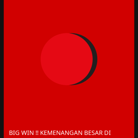
BIG WIN !! KEMENANGAN BESAR DI