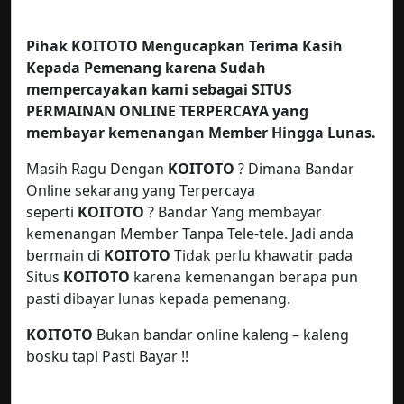
Pihak KOITOTO Mengucapkan Terima Kasih
Kepada Pemenang karena Sudah
mempercayakan kami sebagai SITUS
PERMAINAN ONLINE TERPERCAYA yang
membayar kemenangan Member Hingga Lunas.
Masih Ragu Dengan
KOITOTO
? Dimana Bandar
Online sekarang yang Terpercaya
seperti
KOITOTO
? Bandar Yang membayar
kemenangan Member Tanpa Tele-tele. Jadi anda
bermain di
KOITOTO
Tidak perlu khawatir pada
Situs
KOITOTO
karena kemenangan berapa pun
pasti dibayar lunas kepada pemenang.
KOITOTO
Bukan bandar online kaleng – kaleng
bosku tapi Pasti Bayar !!