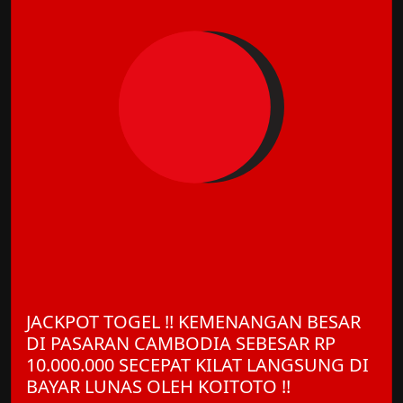
JACKPOT TOGEL !! KEMENANGAN BESAR
DI PASARAN CAMBODIA SEBESAR RP
10.000.000 SECEPAT KILAT LANGSUNG DI
BAYAR LUNAS OLEH KOITOTO !!