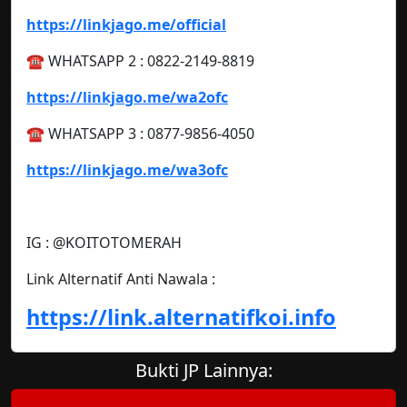
https://linkjago.me/official
☎️ WHATSAPP 2 : 0822-2149-8819
https://linkjago.me/wa2ofc
☎️ WHATSAPP 3 : 0877-9856-4050
https://linkjago.me/wa3ofc
IG : @KOITOTOMERAH
Link Alternatif Anti Nawala :
https://link.alternatifkoi.info
Bukti JP Lainnya: