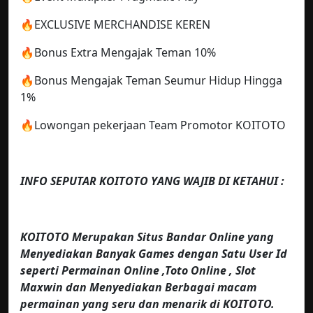
🔥EXCLUSIVE MERCHANDISE KEREN
🔥Bonus Extra Mengajak Teman 10%
🔥Bonus Mengajak Teman Seumur Hidup Hingga
1%
🔥Lowongan pekerjaan Team Promotor KOITOTO
INFO SEPUTAR KOITOTO YANG WAJIB DI KETAHUI :
KOITOTO Merupakan Situs Bandar Online yang
Menyediakan Banyak Games dengan Satu User Id
seperti Permainan Online ,Toto Online , Slot
Maxwin dan Menyediakan Berbagai macam
permainan yang seru dan menarik di KOITOTO.