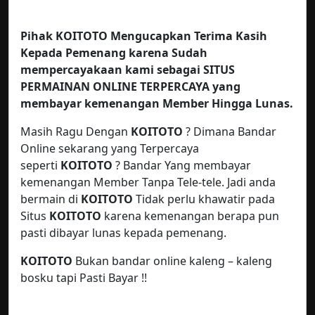
Pihak KOITOTO Mengucapkan Terima Kasih
Kepada Pemenang karena Sudah
mempercayakaan kami sebagai SITUS
PERMAINAN ONLINE TERPERCAYA yang
membayar kemenangan Member Hingga Lunas.
Masih Ragu Dengan
KOITOTO
? Dimana Bandar
Online sekarang yang Terpercaya
seperti
KOITOTO
? Bandar Yang membayar
kemenangan Member Tanpa Tele-tele. Jadi anda
bermain di
KOITOTO
Tidak perlu khawatir pada
Situs
KOITOTO
karena kemenangan berapa pun
pasti dibayar lunas kepada pemenang.
KOITOTO
Bukan bandar online kaleng – kaleng
bosku tapi Pasti Bayar !!