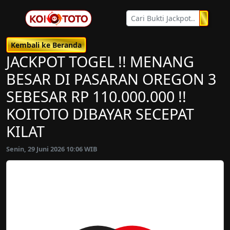
Kembali ke Beranda
JACKPOT TOGEL !! MENANG
BESAR DI PASARAN OREGON 3
SEBESAR RP 110.000.000 !!
KOITOTO DIBAYAR SECEPAT
KILAT
Senin, 29 Juni 2026 10:06 WIB