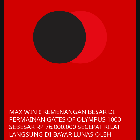
MAX WIN !! KEMENANGAN BESAR DI
PERMAINAN GATES OF OLYMPUS 1000
SEBESAR RP 76.000.000 SECEPAT KILAT
LANGSUNG DI BAYAR LUNAS OLEH