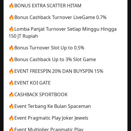
🔥BONUS EXTRA SCATTER HITAM
🔥Bonus Cashback Turnover LiveGame 0.7%
🔥Lomba Panjat Turnover Setiap Minggu Hingga
150 JT Rupiah
🔥Bonus Turnover Slot Up to 0.5%
🔥Bonus Cashback Up to 3% Slot Game
🔥EVENT FREESPIN 20% DAN BUYSPIN 15%
🔥EVENT KOI GATE
🔥
CASHBACK SPORTBOOK
🔥Event Terbang Ke Bulan Spaceman
🔥Event Pragmatic Play Joker Jewels
🔥Event Multiplier Pragmatic Play