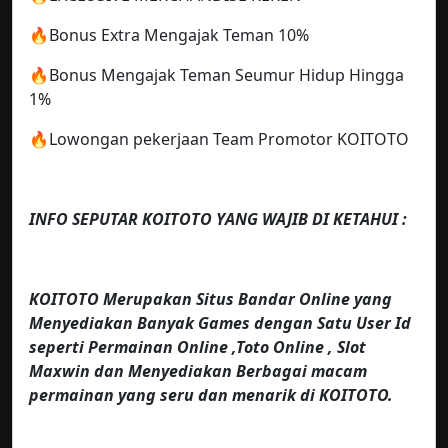
🔥Bonus Extra Mengajak Teman 10%
🔥Bonus Mengajak Teman Seumur Hidup Hingga
1%
🔥Lowongan pekerjaan Team Promotor KOITOTO
INFO SEPUTAR KOITOTO YANG WAJIB DI KETAHUI :
KOITOTO Merupakan Situs Bandar Online yang
Menyediakan Banyak Games dengan Satu User Id
seperti Permainan Online ,Toto Online , Slot
Maxwin dan Menyediakan Berbagai macam
permainan yang seru dan menarik di KOITOTO.