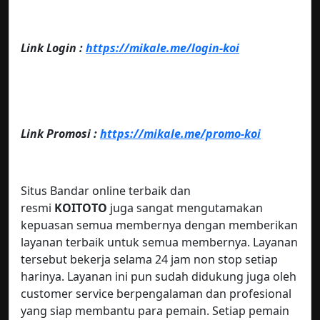
Link Login :
https://mikale.me/login-koi
Link Promosi :
https://mikale.me/promo-koi
Situs Bandar online terbaik dan
resmi
KOITOTO
juga sangat mengutamakan
kepuasan semua membernya dengan memberikan
layanan terbaik untuk semua membernya. Layanan
tersebut bekerja selama 24 jam non stop setiap
harinya. Layanan ini pun sudah didukung juga oleh
customer service berpengalaman dan profesional
yang siap membantu para pemain. Setiap pemain