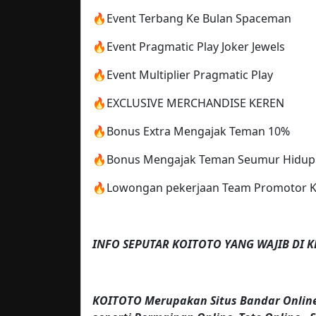
🔥Event Terbang Ke Bulan Spaceman
🔥Event Pragmatic Play Joker Jewels
🔥Event Multiplier Pragmatic Play
🔥EXCLUSIVE MERCHANDISE KEREN
🔥Bonus Extra Mengajak Teman 10%
🔥Bonus Mengajak Teman Seumur Hidup
🔥Lowongan pekerjaan Team Promotor 
INFO SEPUTAR KOITOTO YANG WAJIB DI K
KOITOTO Merupakan Situs Bandar Onlin