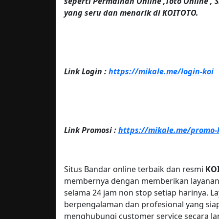
seperti Permainan Online ,Toto Online
yang seru dan menarik di KOITOTO.
Link Login :
https://mikale.me/login-koi
Link Promosi :
https://mikale.me/promo-
Situs Bandar online terbaik dan resmi
KO
membernya dengan memberikan layanan t
selama 24 jam non stop setiap harinya. L
berpengalaman dan profesional yang sia
menghubungi customer service secara lang