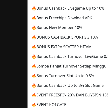
🔥Bonus Cashback Livegame Up to 10%
🔥Bonus Freechips Dowload APK
🔥Bonus New Member 10%
🔥BONUS CASHBACK SPORTGG 10%
🔥BONUS EXTRA SCATTER HITAM
🔥Bonus Cashback Turnover LiveGame 0
🔥Lomba Panjat Turnover Setiap Minggu 
🔥Bonus Turnover Slot Up to 0.5%
🔥Bonus Cashback Up to 3% Slot Game
🔥EVENT FREESPIN 20% DAN BUYSPIN 15
🔥EVENT KOI GATE