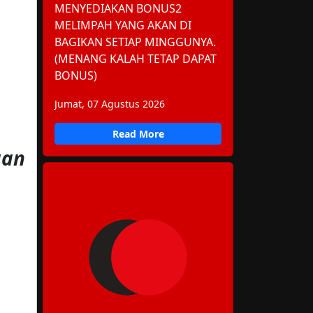
MENYEDIAKAN BONUS2
MELIMPAH YANG AKAN DI
BAGIKAN SETIAP MINGGUNYA.
(MENANG KALAH TETAP DAPAT
BONUS)
Jumat, 07 Agustus 2026
Read More
gan