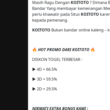
Masih Ragu Dengan
KOITOTO
? Dimana B
Bandar Yang membayar kemenangan Membe
perlu khawatir pada Situs
KOITOTO
karen
kepada pemenang.
KOITOTO
Bukan bandar online kaleng – ka
🔥
HOT PROMO DARI KOITOTO
🔥
DISKON TOGEL TERBESAR :
▶️ 4D = 66.5%
▶️ 3D = 59.5%
▶️ 2D = 29.5%
NIKMATI EXTRA BONUS KAMI :