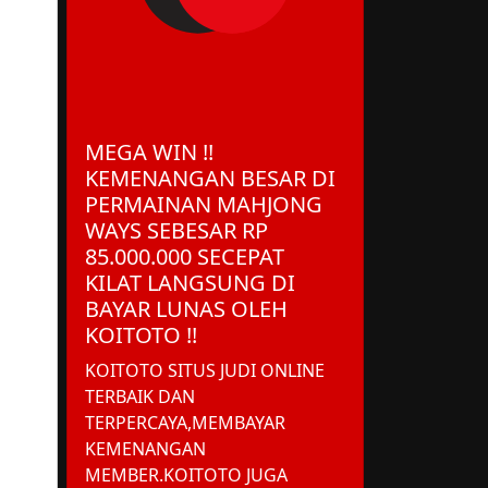
MEGA WIN !!
KEMENANGAN BESAR DI
PERMAINAN MAHJONG
WAYS SEBESAR RP
85.000.000 SECEPAT
KILAT LANGSUNG DI
BAYAR LUNAS OLEH
KOITOTO !!
KOITOTO SITUS JUDI ONLINE
TERBAIK DAN
TERPERCAYA,MEMBAYAR
KEMENANGAN
MEMBER.KOITOTO JUGA