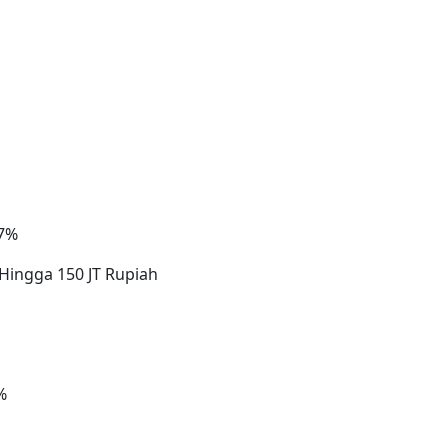
.7%
Hingga 150 JT Rupiah
%