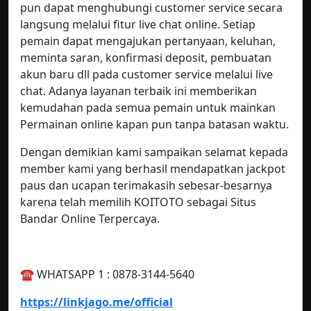
pun dapat menghubungi customer service secara
langsung melalui fitur live chat online. Setiap
pemain dapat mengajukan pertanyaan, keluhan,
meminta saran, konfirmasi deposit, pembuatan
akun baru dll pada customer service melalui live
chat. Adanya layanan terbaik ini memberikan
kemudahan pada semua pemain untuk mainkan
Permainan online kapan pun tanpa batasan waktu.
Dengan demikian kami sampaikan selamat kepada
member kami yang berhasil mendapatkan jackpot
paus dan ucapan terimakasih sebesar-besarnya
karena telah memilih KOITOTO sebagai Situs
Bandar Online Terpercaya.
☎️ WHATSAPP 1 : 0878-3144-5640
https://linkjago.me/official