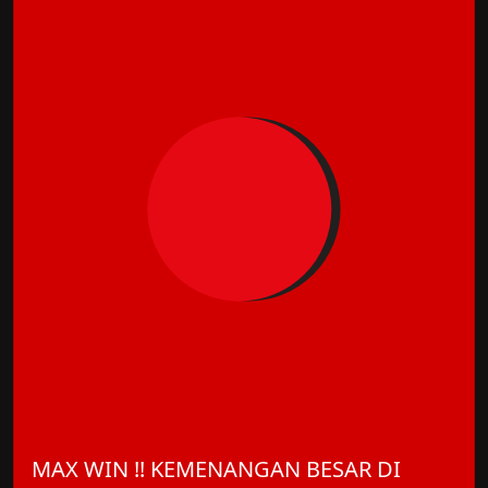
MAX WIN !! KEMENANGAN BESAR DI