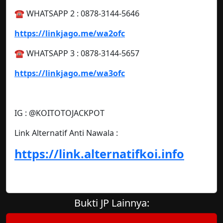
☎️ WHATSAPP 2 : 0878-3144-5646
https://linkjago.me/wa2ofc
☎️ WHATSAPP 3 : 0878-3144-5657
https://linkjago.me/wa3ofc
IG : @KOITOTOJACKPOT
Link Alternatif Anti Nawala :
https://link.alternatifkoi.info
Bukti JP Lainnya: