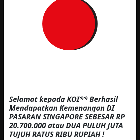
Selamat kepada KOI** Berhasil
Mendapatkan Kemenangan DI
PASARAN SINGAPORE SEBESAR RP
20.700.000 atau DUA PULUH JUTA
TUJUH RATUS RIBU RUPIAH !