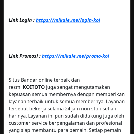
Link Login :
https://mikale.me/login-koi
Link Promosi :
https://mikale.me/promo-koi
Situs Bandar online terbaik dan
resmi
KOITOTO
juga sangat mengutamakan
kepuasan semua membernya dengan memberikan
layanan terbaik untuk semua membernya. Layanan
tersebut bekerja selama 24 jam non stop setiap
harinya. Layanan ini pun sudah didukung juga oleh
customer service berpengalaman dan profesional
yang siap membantu para pemain. Setiap pemain