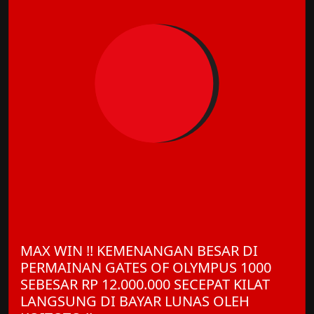
MAX WIN !! KEMENANGAN BESAR DI
PERMAINAN GATES OF OLYMPUS 1000
SEBESAR RP 12.000.000 SECEPAT KILAT
LANGSUNG DI BAYAR LUNAS OLEH