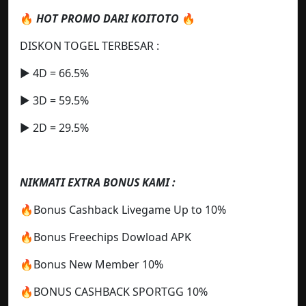
🔥
HOT PROMO DARI KOITOTO
🔥
DISKON TOGEL TERBESAR :
▶️ 4D = 66.5%
▶️ 3D = 59.5%
▶️ 2D = 29.5%
NIKMATI EXTRA BONUS KAMI :
🔥Bonus Cashback Livegame Up to 10%
🔥Bonus Freechips Dowload APK
🔥Bonus New Member 10%
🔥BONUS CASHBACK SPORTGG 10%