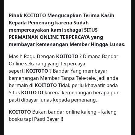
Pihak KOITOTO Mengucapkan Terima Kasih
Kepada Pemenang karena Sudah
mempercayakan kami sebagai SITUS
PERMAINAN ONLINE TERPERCAYA yang
membayar kemenangan Member Hingga Lunas.
Masih Ragu Dengan
KOITOTO
? Dimana Bandar
Online sekarang yang Terpercaya
seperti
KOITOTO
? Bandar Yang membayar
kemenangan Member Tanpa Tele-tele. Jadi anda
bermain di
KOITOTO
Tidak perlu khawatir pada
Situs
KOITOTO
karena kemenangan berapa pun
pasti dibayar lunas kepada pemenang.
KOITOTO
Bukan bandar online kaleng – kaleng
bosku tapi Pasti Bayar !!