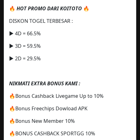
🔥
HOT PROMO DARI KOITOTO
🔥
DISKON TOGEL TERBESAR :
▶️ 4D = 66.5%
▶️ 3D = 59.5%
▶️ 2D = 29.5%
NIKMATI EXTRA BONUS KAMI :
🔥Bonus Cashback Livegame Up to 10%
🔥Bonus Freechips Dowload APK
🔥Bonus New Member 10%
🔥BONUS CASHBACK SPORTGG 10%