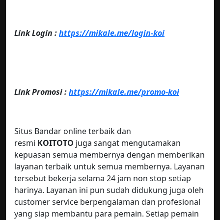
Link Login :
https://mikale.me/login-koi
Link Promosi :
https://mikale.me/promo-koi
Situs Bandar online terbaik dan
resmi
KOITOTO
juga sangat mengutamakan
kepuasan semua membernya dengan memberikan
layanan terbaik untuk semua membernya. Layanan
tersebut bekerja selama 24 jam non stop setiap
harinya. Layanan ini pun sudah didukung juga oleh
customer service berpengalaman dan profesional
yang siap membantu para pemain. Setiap pemain