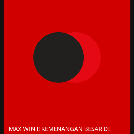
MAX WIN !! KEMENANGAN BESAR DI