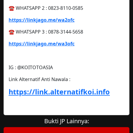
☎️ WHATSAPP 2 : 0823-8110-0585
https://linkjago.me/wa2ofc
☎️ WHATSAPP 3 : 0878-3144-5658
https://linkjago.me/wa3ofc
IG : @KOITOTOASIA
Link Alternatif Anti Nawala :
https://link.alternatifkoi.info
Bukti JP Lainnya: