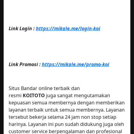
Link Login :
https://mikale.me/login-koi
Link Promosi :
https://mikale.me/promo-koi
Situs Bandar online terbaik dan
resmi
KOITOTO
juga sangat mengutamakan
kepuasan semua membernya dengan memberikan
layanan terbaik untuk semua membernya. Layanan
tersebut bekerja selama 24 jam non stop setiap
harinya. Layanan ini pun sudah didukung juga oleh
customer service berpengalaman dan profesional