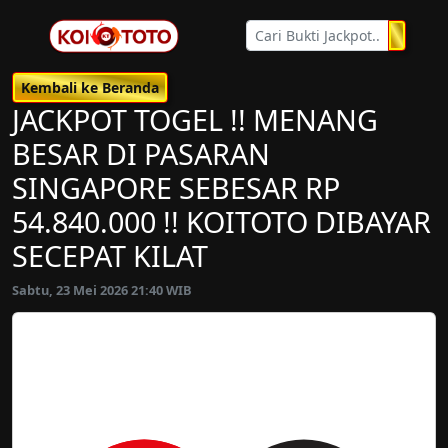
Kembali ke Beranda
JACKPOT TOGEL !! MENANG
BESAR DI PASARAN
SINGAPORE SEBESAR RP
54.840.000 !! KOITOTO DIBAYAR
SECEPAT KILAT
Sabtu, 23 Mei 2026 21:40 WIB