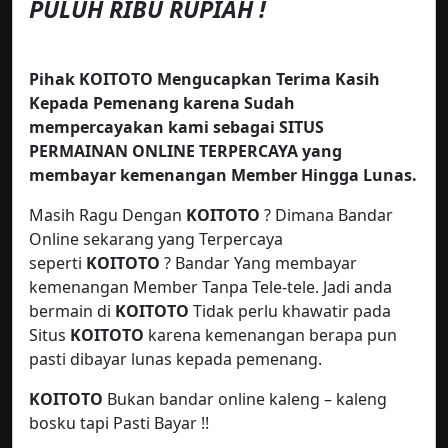
PULUH RIBU RUPIAH !
Pihak KOITOTO Mengucapkan Terima Kasih
Kepada Pemenang karena Sudah
mempercayakan kami sebagai SITUS
PERMAINAN ONLINE TERPERCAYA yang
membayar kemenangan Member Hingga Lunas.
Masih Ragu Dengan
KOITOTO
? Dimana Bandar
Online sekarang yang Terpercaya
seperti
KOITOTO
? Bandar Yang membayar
kemenangan Member Tanpa Tele-tele. Jadi anda
bermain di
KOITOTO
Tidak perlu khawatir pada
Situs
KOITOTO
karena kemenangan berapa pun
pasti dibayar lunas kepada pemenang.
KOITOTO
Bukan bandar online kaleng – kaleng
bosku tapi Pasti Bayar !!