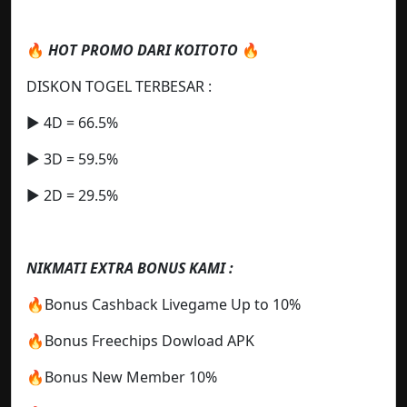
🔥
HOT PROMO DARI KOITOTO
🔥
DISKON TOGEL TERBESAR :
▶️ 4D = 66.5%
▶️ 3D = 59.5%
▶️ 2D = 29.5%
NIKMATI EXTRA BONUS KAMI :
🔥Bonus Cashback Livegame Up to 10%
🔥Bonus Freechips Dowload APK
🔥Bonus New Member 10%