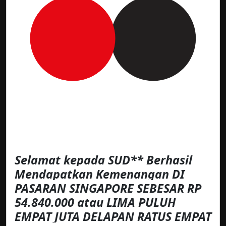
Selamat kepada SUD** Berhasil
Mendapatkan Kemenangan DI
PASARAN SINGAPORE SEBESAR RP
54.840.000 atau LIMA PULUH
EMPAT JUTA DELAPAN RATUS EMPAT