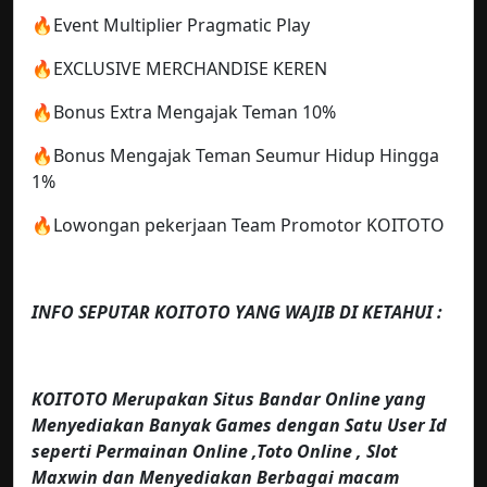
🔥Event Multiplier Pragmatic Play
🔥EXCLUSIVE MERCHANDISE KEREN
🔥Bonus Extra Mengajak Teman 10%
🔥Bonus Mengajak Teman Seumur Hidup Hingga
1%
🔥Lowongan pekerjaan Team Promotor KOITOTO
INFO SEPUTAR KOITOTO YANG WAJIB DI KETAHUI :
KOITOTO Merupakan Situs Bandar Online yang
Menyediakan Banyak Games dengan Satu User Id
seperti Permainan Online ,Toto Online , Slot
Maxwin dan Menyediakan Berbagai macam