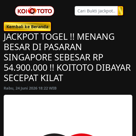
Kembali ke Beranda
JACKPOT TOGEL !! MENANG
BESAR DI PASARAN
SINGAPORE SEBESAR RP
54.900.000 !! KOITOTO DIBAYAR
SECEPAT KILAT
Rabu, 24 Juni 2026 18:22 WIB