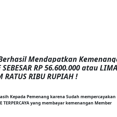
 Berhasil Mendapatkan Kemenang
SEBESAR RP 56.600.000 atau LIM
 RATUS RIBU RUPIAH !
Kasih Kepada Pemenang karena Sudah mempercayakan
NE TERPERCAYA yang membayar kemenangan Member