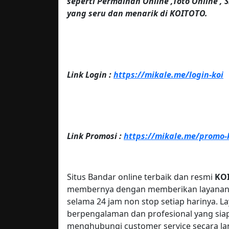
seperti Permainan Online ,Toto Online
yang seru dan menarik di KOITOTO.
Link Login :
https://mikale.me/login-koi
Link Promosi :
https://mikale.me/promo-
Situs Bandar online terbaik dan resmi
KO
membernya dengan memberikan layanan t
selama 24 jam non stop setiap harinya. L
berpengalaman dan profesional yang sia
menghubungi customer service secara lang