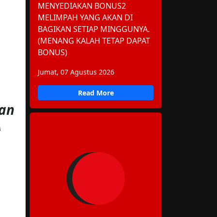
MENYEDIAKAN BONUS2
MELIMPAH YANG AKAN DI
BAGIKAN SETIAP MINGGUNYA.
(MENANG KALAH TETAP DAPAT
BONUS)
Jumat, 07 Agustus 2026
Read More
an
A