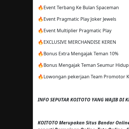
🔥Event Terbang Ke Bulan Spaceman
🔥Event Pragmatic Play Joker Jewels
🔥Event Multiplier Pragmatic Play
🔥EXCLUSIVE MERCHANDISE KEREN
🔥Bonus Extra Mengajak Teman 10%
🔥Bonus Mengajak Teman Seumur Hidup
🔥Lowongan pekerjaan Team Promotor 
INFO SEPUTAR KOITOTO YANG WAJIB DI K
KOITOTO Merupakan Situs Bandar Onlin