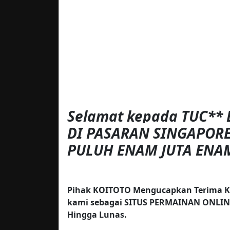
Selamat kepada TUC**
DI PASARAN SINGAPORE 
PULUH ENAM JUTA ENAM
Pihak KOITOTO Mengucapkan Terima 
kami sebagai SITUS PERMAINAN ONLI
Hingga Lunas.