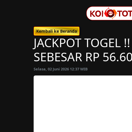
Kembali ke Beranda
JACKPOT TOGEL 
SEBESAR RP 56.60
Selasa, 02 Juni 2026 12:37 WIB