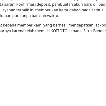
 saran, konfirmasi deposit, pembuatan akun baru dll pad
nya layanan terbaik ini memberikan kemudahan pada semua
kapan pun tanpa batasan waktu.
t kepada member kami yang berhasil mendapatkan jackpo
sarnya karena telah memilih KOITOTO sebagai Situs Banda