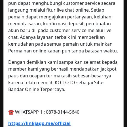
pun dapat menghubungi customer service secara
langsung melalui fitur live chat online. Setiap
pemain dapat mengajukan pertanyaan, keluhan,
meminta saran, konfirmasi deposit, pembuatan
akun baru dll pada customer service melalui live
chat. Adanya layanan terbaik ini memberikan
kemudahan pada semua pemain untuk mainkan
Permainan online kapan pun tanpa batasan waktu.
Dengan demikian kami sampaikan selamat kepada
member kami yang berhasil mendapatkan jackpot
paus dan ucapan terimakasih sebesar-besarnya
karena telah memilih KOITOTO sebagai Situs
Bandar Online Terpercaya.
☎️ WHATSAPP 1 : 0878-3144-5640
https://linkjago.me/official