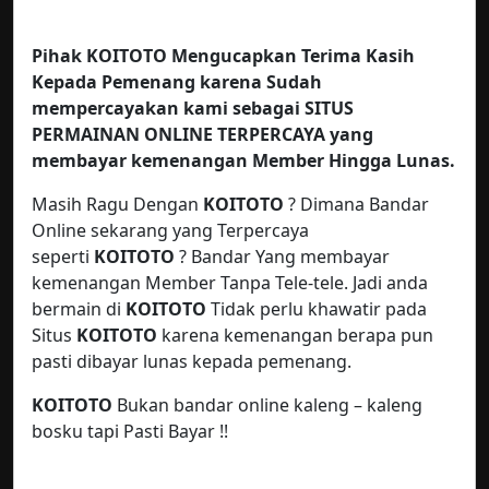
Pihak KOITOTO Mengucapkan Terima Kasih
Kepada Pemenang karena Sudah
mempercayakan kami sebagai SITUS
PERMAINAN ONLINE TERPERCAYA yang
membayar kemenangan Member Hingga Lunas.
Masih Ragu Dengan
KOITOTO
? Dimana Bandar
Online sekarang yang Terpercaya
seperti
KOITOTO
? Bandar Yang membayar
kemenangan Member Tanpa Tele-tele. Jadi anda
bermain di
KOITOTO
Tidak perlu khawatir pada
Situs
KOITOTO
karena kemenangan berapa pun
pasti dibayar lunas kepada pemenang.
KOITOTO
Bukan bandar online kaleng – kaleng
bosku tapi Pasti Bayar !!