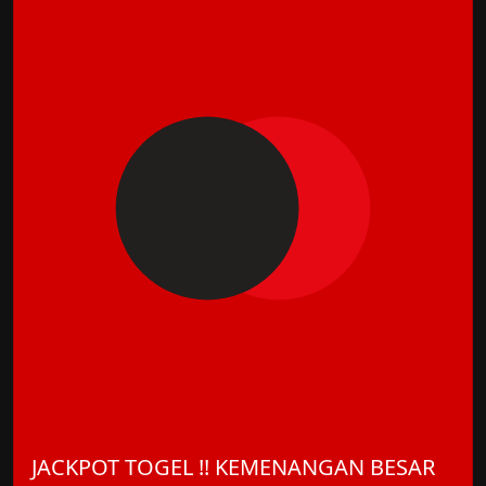
JACKPOT TOGEL !! KEMENANGAN BESAR